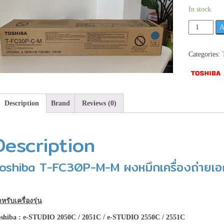
In stock
Toshiba
A
T-
FC30P-
Categories:
M-
M
ผง
หมึก
Description
Brand
Reviews (0)
เครื่อง
ถ่าย
เอกสาร
Description
สีชมพู
รุ่น
oshiba T-FC30P-M-M ผงหมึกเครื่องถ่ายเอ
นี้
มี
4
สี
หรับเครื่องรุ่น
นะคะ
shiba :
e-STUDIO 2050C / 2051C /
e-STUDIO 2550C / 2551C
**เช็ค