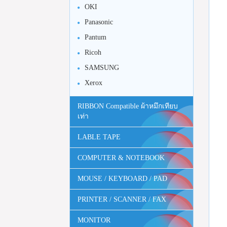
OKI
Panasonic
Pantum
Ricoh
SAMSUNG
Xerox
RIBBON Compatible ผ้าหมึกเทียบ
เท่า
LABLE TAPE
COMPUTER & NOTEBOOK
MOUSE / KEYBOARD / PAD
PRINTER / SCANNER / FAX
MONITOR