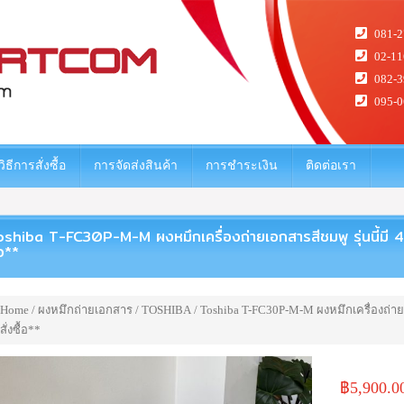
081-2
02-11
082-3
095-0
วิธีการสั่งซื้อ
การจัดส่งสินค้า
การชำระเงิน
ติดต่อเรา
shiba T-FC30P-M-M ผงหมึกเครื่องถ่ายเอกสารสีชมพู รุ่นนี้มี 4 ส
้อ**
Home
/
ผงหมึกถ่ายเอกสาร
/
TOSHIBA
/ Toshiba T-FC30P-M-M ผงหมึกเครื่องถ่ายเอ
สั่งซื้อ**
฿
5,900.0