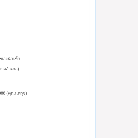
ละของนำเข้า
(บางอำเภอ)
888 (คุณนพรุจ)