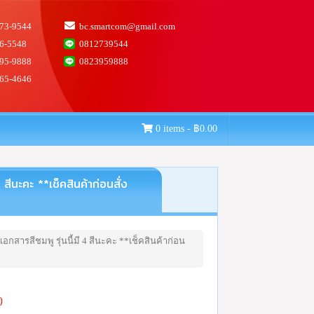
73-9544
bc.smartcom@gmail.com
6-5548
0812739544
95-9888
0823959888
65-4646
0 items -
฿
0.00
ีนะคะ **เช็คสินค้าก่อนสั่ง
กสารสีชมพู รุ่นนี้มี 4 สีนะคะ **เช็คสินค้าก่อน
0