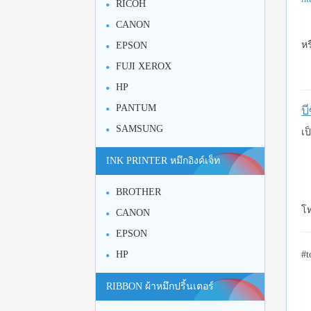
RICOH
CANON
หร
EPSON
FUJI XEROX
HP
PANTUM
บ
SAMSUNG
เป
INK PRINTER หมึกอิงค์เจ็ท
BROTHER
โท
CANON
EPSON
#t
HP
RIBBON ผ้าหมึกปริ้นเตอร์