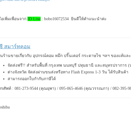
ือเพิ่มเพื่อนจาก
ID Line
: bobo16072534 ยินดีให้คำแนะนำค่ะ
ีซี สมาร์ทคอม
็นร้านขายเกี่ยวกับ อุปกรณ์คอม หมึก ปริ๊นเตอร์ กระดาษไข ฯลฯ ของแท้แ
จัดส่งฟรี!! สำหรับพื้นที่ กรุงเทพ นนทบุรี ปทุมธานี และสมุทรปราการ 
ต่างจังหวัด จัดส่งผ่านขนส่งหรือทาง Flash Express 1-3 วัน ได้รับสินค้า
สามารถออกใบกำกับภาษีได้
รศัพท์ : 081-273-9544 (คุณยุพา) / 095-065-4646 (คุณวรรณภา) / 082-395-9
oshiba