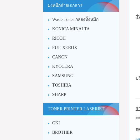
ผงหมึกถ่ายเอกสาร
รุ
Waste Toner กล่องทิ้งหมึก
KONICA MINALTA
RICOH
FUJI XEROX
CANON
KYOCERA
SAMSUNG
ปร
TOSHIBA
SHARP
รา
TONER PRINTER LASERJET
**
OKI
กด
BROTHER
ht