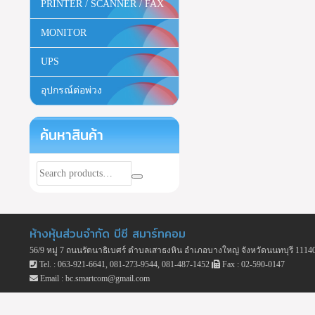
PRINTER / SCANNER / FAX
MONITOR
UPS
อุปกรณ์ต่อพ่วง
ค้นหาสินค้า
ห้างหุ้นส่วนจำกัด บีซี สมาร์ทคอม
56/9 หมู่ 7 ถนนรัตนาธิเบศร์ ตำบลเสาธงหิน อำเภอบางใหญ่ จังหวัดนนทบุรี 1114
Tel. : 063-921-6641, 081-273-9544, 081-487-1452
Fax : 02-590-0147
Email : bc.smartcom@gmail.com