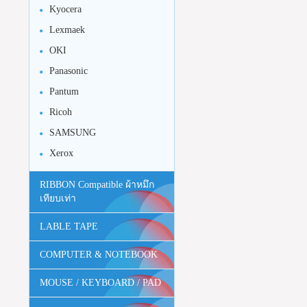
Kyocera
Lexmaek
OKI
Panasonic
Pantum
Ricoh
SAMSUNG
Xerox
RIBBON Compatible ผ้าหมึก
เทียบเท่า
LABLE TAPE
COMPUTER & NOTEBOOK
MOUSE / KEYBOARD / PAD