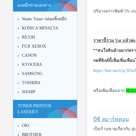
ผงหมึกถ่ายเอกสาร
ปริมาณการพิมพ์ 5% บน
Waste Toner กล่องทิ้งหมึก
KONICA MINALTA
RICOH
ราคานี้รวม Vat แล้วค่ะ
FUJI XEROX
**สนใจสินค้าอยากทราบ
CANON
กดที่ลิงค์นี้เพื่อเพิ่มเพื่
KYOCERA
https://line.me/ti/p/3I
SAMSUNG
TOSHIBA
หรือเพิ่มเพื่อนจาก
ID Li
SHARP
TONER PRINTER
LASERJET
บีซี สมาร์ทคอม
OKI
เป็นร้านขายเกี่ยวกับ 
BROTHER