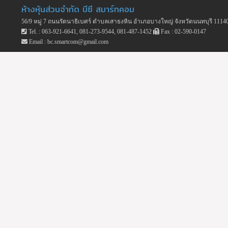
ห้างหุ้นส่วนจำกัด บีซี สมาร์ทคอม
56/9 หมู่ 7 ถนนรัตนาธิเบศร์ ตำบลเสาธงหิน อำเภอบางใหญ่ จังหวัดนนทบุรี 1114
Tel. : 063-921-6641, 081-273-9544, 081-487-1452
Fax : 02-590-0147
Email : bc.smartcom@gmail.com