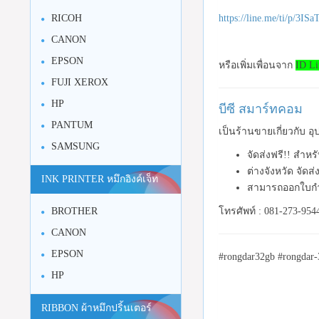
https://line.me/ti/p/3I
RICOH
CANON
EPSON
หรือเพิ่มเพื่อนจาก
ID Li
FUJI XEROX
HP
บีซี สมาร์ทคอม
PANTUM
เป็นร้านขายเกี่ยวกับ 
SAMSUNG
จัดส่งฟรี!! สำห
ต่างจังหวัด จัดส
INK PRINTER หมึกอิงค์เจ็ท
สามารถออกใบกำ
โทรศัพท์ : 081-273-954
BROTHER
CANON
EPSON
#rongdar32gb #rongdar
HP
RIBBON ผ้าหมึกปริ้นเตอร์