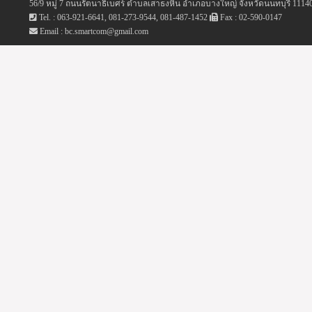
56/9 หมู่ 7 ถนนรัตนาธิเบศร์ ตำบลเสาธงหิน อำเภอบางใหญ่ จังหวัดนนทบุรี 1114
Tel. : 063-921-6641, 081-273-9544, 081-487-1452
Fax : 02-590-0147
Email : bc.smartcom@gmail.com