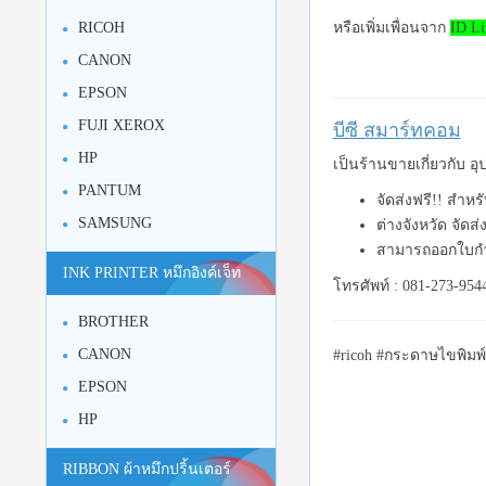
หรือเพิ่มเพื่อนจาก
ID Li
RICOH
CANON
EPSON
FUJI XEROX
บีซี สมาร์ทคอม
HP
เป็นร้านขายเกี่ยวกับ 
PANTUM
จัดส่งฟรี!! สำห
SAMSUNG
ต่างจังหวัด จัดส
สามารถออกใบกำ
INK PRINTER หมึกอิงค์เจ็ท
โทรศัพท์ : 081-273-954
BROTHER
CANON
#ricoh #กระดาษไขพิมพ์
EPSON
HP
RIBBON ผ้าหมึกปริ้นเตอร์