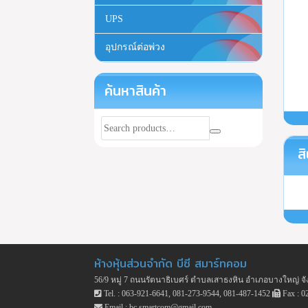
UPS
อุปกรณ์ต่อพ่วง
ค้นหาสินค้า
สิ
ห้างหุ้นส่วนจำกัด บีซี สมาร์ทคอม
56/9 หมู่ 7 ถนนรัตนาธิเบศร์ ตำบลเสาธงหิน อำเภอบางใหญ่ จั
Tel. : 063-921-6641, 081-273-9544, 081-487-1452
Fax : 0
Email : bc.smartcom@gmail.com