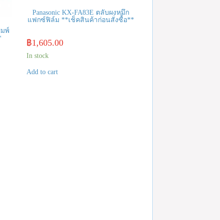
Panasonic KX-FA83E ตลับผงหมึก
แฟกซ์ฟิล์ม **เช็คสินค้าก่อนสั่งซื้อ**
มพ์
*
฿
1,605.00
In stock
Add to cart