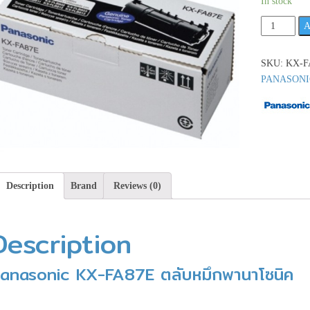
In stock
Panasonic
A
Panasonic
KX-
SKU:
KX-F
FA87E
PANASONI
ตลับ
หมึก
พา
นา
โซนิค
**เช็ค
สินค้า
Description
Brand
Reviews (0)
ก่อน
สั่ง
Description
ซื้อ**
quantity
anasonic KX-FA87E ตลับหมึกพานาโซนิค