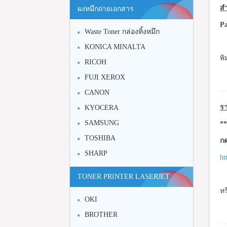
สำ
ผงหมึกถ่ายเอกสาร
Pa
Waste Toner กล่องทิ้งหมึก
KONICA MINALTA
พิ
RICOH
FUJI XEROX
CANON
รา
KYOCERA
SAMSUNG
**
TOSHIBA
กด
SHARP
ht
TONER PRINTER LASERJET
หร
OKI
BROTHER