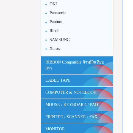
OKI
Panasonic
Pantum
Ricoh
SAMSUNG
Xerox
RIBBON Compatible ผ้าหมึกเทียบ
เท่า
LABLE TAPE
COMPUTER & NOTEBOOK
MOUSE / KEYBOARD / PAD
PRINTER / SCANNER / FAX
MONITOR