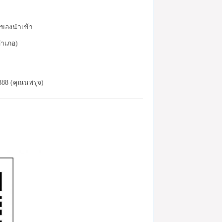
ละของนำเข้า
อำเภอ)
888 (คุณนพรุจ)