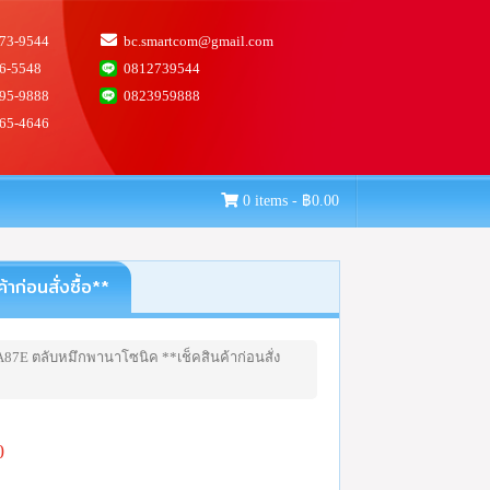
73-9544
bc.smartcom@gmail.com
6-5548
0812739544
95-9888
0823959888
65-4646
0 items -
฿
0.00
่อนสั่งซื้อ**
A87E ตลับหมึกพานาโซนิค **เช็คสินค้าก่อนสั่ง
0