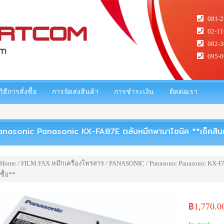
081-2
02-11
082-3
095-0
วิธีการสั่งซื้อ
การจัดส่งสินค้า
การชำระเงิน
ติดต่อเรา
anasonic Panasonic KX-FA87E ตลับหมึกพานาโซนิค **เช็คสินค้าก
Home
/
FILM FAX หมึกเครื่องโทรสาร
/
PANASONIC
/ Panasonic Panasonic KX-F
ซื้อ**
฿
1,770.0