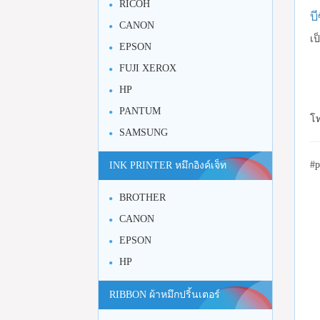
RICOH
บ
CANON
เป
EPSON
FUJI XEROX
HP
PANTUM
โท
SAMSUNG
#p
INK PRINTER หมึกอิงค์เจ็ท
BROTHER
CANON
EPSON
HP
RIBBON ผ้าหมึกปริ้นเตอร์