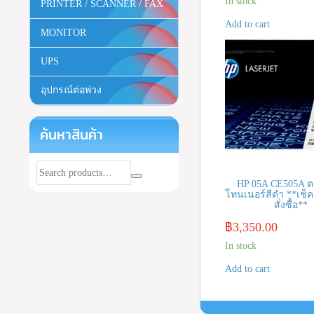
In stock
PRINTER / SCANNER / FAX
Add to cart
MONITOR
UPS
อุปกรณ์ต่อพ่วง
ค้นหาสินค้า
HP 05A CE505A ต
โทนเนอร์สีดำ **เช็ค
สั่งซื้อ**
฿
3,350.00
In stock
Add to cart