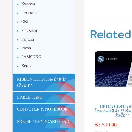
Kyocera
Lexmaek
OKI
Related
Panasonic
Pantum
Ricoh
SAMSUNG
Xerox
RIBBON Compatible ผ้าหมึก
เทียบเท่า
LABLE TAPE
HP 80A CF280A ต
COMPUTER & NOTEBOOK
โทนเนอร์สีดำ **เช็ค
สั่งซื้อ**
MOUSE / KEYBOARD / PAD
฿
3,500.00