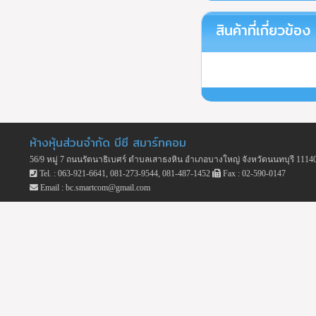
สินค้าที่เกี่ยวข้อง
ห้างหุ้นส่วนจำกัด บีซี สมาร์ทคอม
56/9 หมู่ 7 ถนนรัตนาธิเบศร์ ตำบลเสาธงหิน อำเภอบางใหญ่ จังหวัดนนทบุรี 1114
Tel. : 063-921-6641, 081-273-9544, 081-487-1452
Fax : 02-590-0147
Email : bc.smartcom@gmail.com