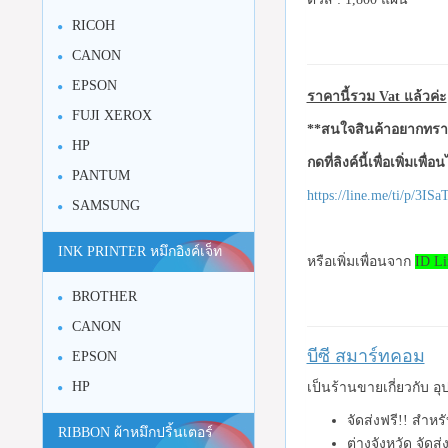
RICOH
CANON
EPSON
ราคานี้รวม Vat แล้วค่ะ
FUJI XEROX
**สนใจสินค้าอยากทราบ
HP
กดที่ลิงค์นี้เพื่อเพิ่มเพื่
PANTUM
https://line.me/ti/p/3I
SAMSUNG
INK PRINTER หมึกอิงค์เจ็ท
หรือเพิ่มเพื่อนจาก
ID Li
BROTHER
CANON
บีซี สมาร์ทคอม
EPSON
HP
เป็นร้านขายเกี่ยวกับ 
จัดส่งฟรี!! สำห
RIBBON ผ้าหมึกปริ้นเตอร์
ต่างจังหวัด จัดส