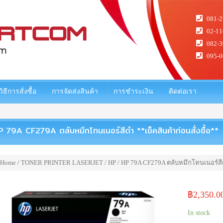
081-2
02-11
082-3
095-0
วิธีการสั่งซื้อ
การจัดส่งสินค้า
การชำระเงิน
ติดต่อเรา
 79A CF279A ตลับหมึกโทนเนอร์สีดำ **เช็คสินค้าก่อนสั่งซื้อ**
Home
/
TONER PRINTER LASERJET
/
HP
/ HP 79A CF279A ตลับหมึกโทนเนอร์สีดำ
฿
2,350.0
In stock