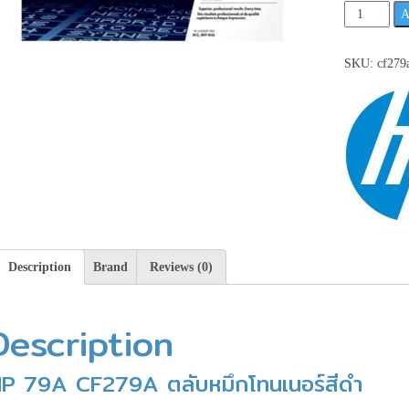
HP
A
79A
CF279A
SKU:
cf279
ตลับ
หมึก
โทนเนอร์
สีดำ
**เช็ค
สินค้า
ก่อน
สั่ง
ซื้อ**
quantity
Description
Brand
Reviews (0)
Description
P 79A CF279A ตลับหมึกโทนเนอร์สีดำ