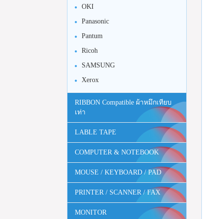
OKI
Panasonic
Pantum
Ricoh
SAMSUNG
Xerox
RIBBON Compatible ผ้าหมึกเทียบ
เท่า
LABLE TAPE
COMPUTER & NOTEBOOK
MOUSE / KEYBOARD / PAD
PRINTER / SCANNER / FAX
MONITOR