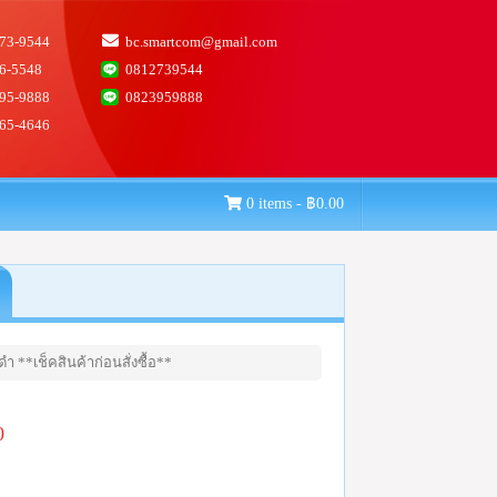
73-9544
bc.smartcom@gmail.com
6-5548
0812739544
95-9888
0823959888
65-4646
0 items -
฿
0.00
 **เช็คสินค้าก่อนสั่งซื้อ**
0