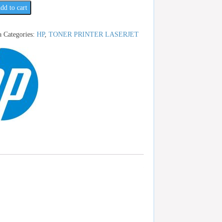
dd to cart
a
Categories:
HP
,
TONER PRINTER LASERJET