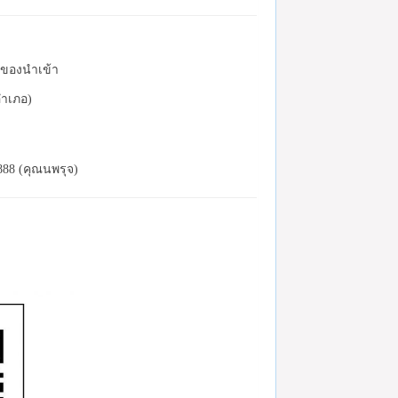
ละของนำเข้า
อำเภอ)
888 (คุณนพรุจ)