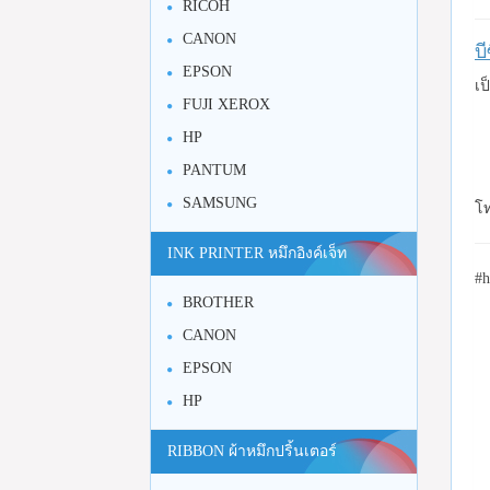
RICOH
CANON
บ
EPSON
เป
FUJI XEROX
HP
PANTUM
SAMSUNG
โท
INK PRINTER หมึกอิงค์เจ็ท
#h
BROTHER
CANON
EPSON
HP
RIBBON ผ้าหมึกปริ้นเตอร์