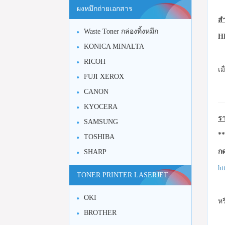
ผงหมึกถ่ายเอกสาร
สำ
Waste Toner กล่องทิ้งหมึก
HP
KONICA MINALTA
RICOH
เม
FUJI XEROX
CANON
KYOCERA
รา
SAMSUNG
**
TOSHIBA
กด
SHARP
ht
TONER PRINTER LASERJET
OKI
หร
BROTHER