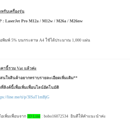
หรับเครื่องรุ่น
 : LaserJet Pro M12a / M12w / M26a / M26nw
ื่อพิมพ์ 5% บนกระดาษ A4 ใช้ได้ประมาณ 1,000 แผ่น
คานี้รวม Vat แล้วค่ะ
สนใจสินค้าอยากทราบรายละเอียดเพิ่มเติม**
ที่ลิงค์นี้เพื่อเพิ่มเพื่อนไลน์อัตโนมัติ
tps://line.me/ti/p/3ISaT1mBjG
ือเพิ่มเพื่อนจาก
ID Line
: bobo16072534 ยินดีให้คำแนะนำค่ะ