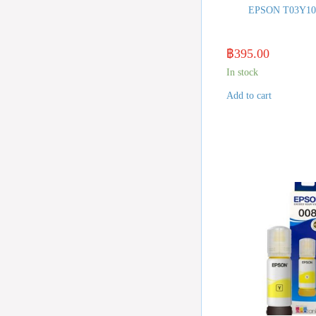
EPSON T03Y10
฿
395.00
In stock
Add to cart