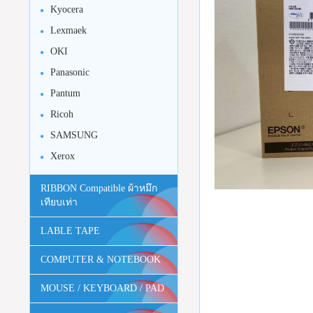
Kyocera
Lexmaek
OKI
Panasonic
Pantum
Ricoh
SAMSUNG
Xerox
RIBBON Compatible ผ้าหมึก
เทียบเท่า
LABLE TAPE
COMPUTER & NOTEBOOK
MOUSE / KEYBOARD / PAD