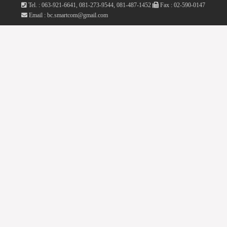
Tel. : 063-921-6641, 081-273-9544, 081-487-1452
Fax : 02-590-0147
Email : bc.smartcom@gmail.com