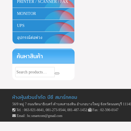
PRINTER / SCANNER / FAX
MONITOR
UPS
อุปกรณ์ต่อพ่วง
ค้นหาสินค้า
ห้างหุ้นส่วนจำกัด บีซี สมาร์ทคอม
56/9 หมู่ 7 ถนนรัตนาธิเบศร์ ตำบลเสาธงหิน อำเภอบางใหญ่ จังหวัดนนทบุรี 1114
Tel. : 063-921-6641, 081-273-9544, 081-487-1452
Fax : 02-590-0147
Email : bc.smartcom@gmail.com