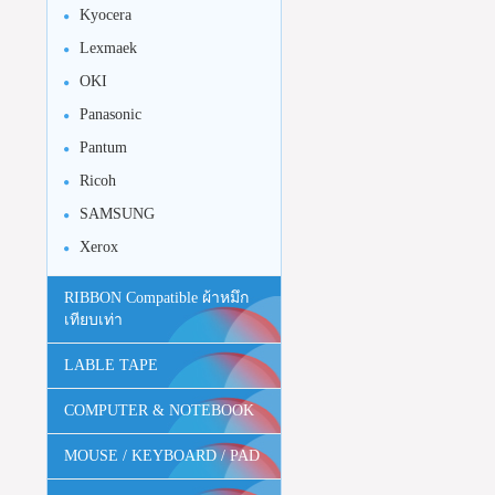
Kyocera
Lexmaek
OKI
Panasonic
Pantum
Ricoh
SAMSUNG
Xerox
RIBBON Compatible ผ้าหมึก
เทียบเท่า
LABLE TAPE
COMPUTER & NOTEBOOK
MOUSE / KEYBOARD / PAD