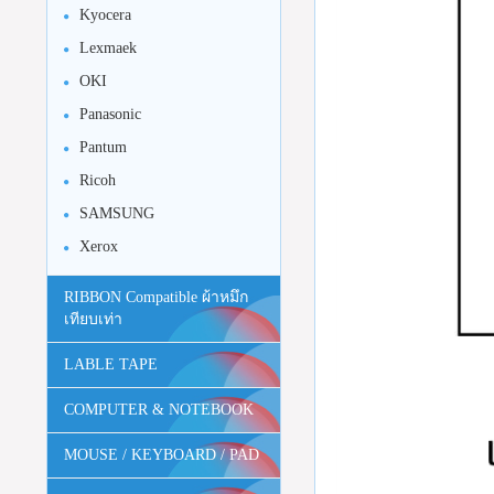
Kyocera
Lexmaek
OKI
Panasonic
Pantum
Ricoh
SAMSUNG
Xerox
RIBBON Compatible ผ้าหมึก
เทียบเท่า
LABLE TAPE
COMPUTER & NOTEBOOK
MOUSE / KEYBOARD / PAD