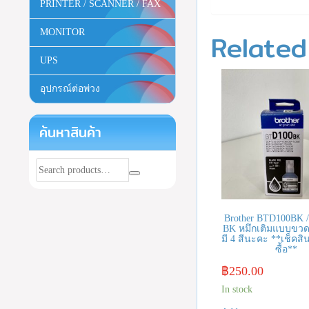
PRINTER / SCANNER / FAX
MONITOR
Related
UPS
อุปกรณ์ต่อพ่วง
ค้นหาสินค้า
Brother BTD100BK 
BK หมึกเติมแบบขวดสี
มี 4 สีนะคะ **เช็คสิน
ซื้อ**
฿
250.00
In stock