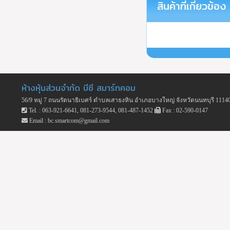
สินค้าที่เกี่ยวข้อง
ห้างหุ้นส่วนจำกัด บีซี สมาร์ทคอม
56/9 หมู่ 7 ถนนรัตนาธิเบศร์ ตำบลเสาธงหิน อำเภอบางใหญ่ จังหวัดนนทบุรี 1114
Tel. : 063-921-6641, 081-273-9544, 081-487-1452
Fax : 02-590-0147
Email : bc.smartcom@gmail.com