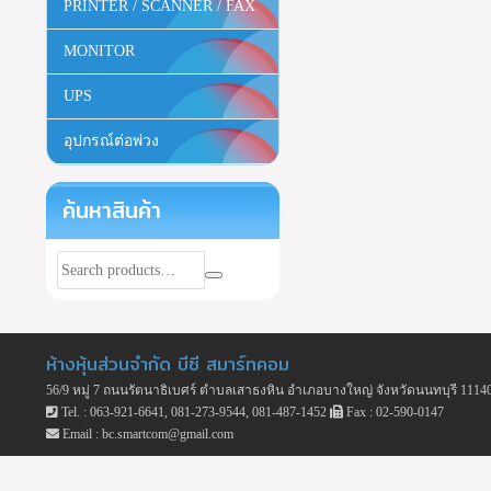
PRINTER / SCANNER / FAX
MONITOR
UPS
อุปกรณ์ต่อพ่วง
ค้นหาสินค้า
ห้างหุ้นส่วนจำกัด บีซี สมาร์ทคอม
56/9 หมู่ 7 ถนนรัตนาธิเบศร์ ตำบลเสาธงหิน อำเภอบางใหญ่ จังหวัดนนทบุรี 1114
Tel. : 063-921-6641, 081-273-9544, 081-487-1452
Fax : 02-590-0147
Email : bc.smartcom@gmail.com