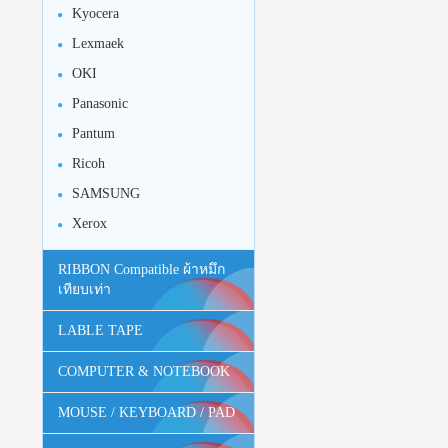
Kyocera
Lexmaek
OKI
Panasonic
Pantum
Ricoh
SAMSUNG
Xerox
RIBBON Compatible ผ้าหมึก
เทียบเท่า
LABLE TAPE
COMPUTER & NOTEBOOK
MOUSE / KEYBOARD / PAD