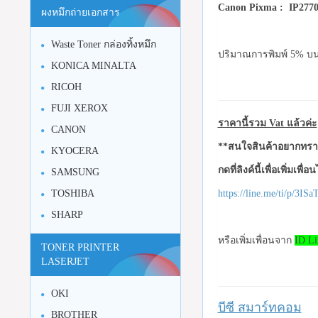
Canon Pixma : IP277
ผงหมึกถ่ายเอกสาร
Waste Toner กล่องทิ้งหมึก
ปริมาณการพิมพ์ 5% บน
KONICA MINALTA
RICOH
FUJI XEROX
ราคานี้รวม Vat แล้วค่ะ
CANON
**สนใจสินค้าอยากทราบ
KYOCERA
กดที่ลิงค์นี้เพื่อเพิ่มเพื่
SAMSUNG
TOSHIBA
https://line.me/ti/p/3I
SHARP
หรือเพิ่มเพื่อนจาก
ID Li
TONER PRINTER
LASERJET
OKI
บีซี สมาร์ทคอม
BROTHER