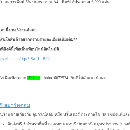
ิมาณการพิมพ์ 5% บนกระดาษ A4 : พิมพ์ได้ประมาณ 6,000 แผ่น
คานี้รวม Vat แล้วค่ะ
สนใจสินค้าอยากทราบรายละเอียดเพิ่มเติม**
ที่ลิงค์นี้เพื่อเพิ่มเพื่อนไลน์อัตโนมัติ
tps://line.me/ti/p/3ISaT1mBjG
ือเพิ่มเพื่อนจาก
ID Line
: bobo16072534 ยินดีให้คำแนะนำค่ะ
ีซี สมาร์ทคอม
็นร้านขายเกี่ยวกับ อุปกรณ์คอม หมึก ปริ๊นเตอร์ กระดาษไข ฯลฯ ของแท้แ
จัดส่งฟรี!! สำหรับพื้นที่ กรุงเทพ นนทบุรี ปทุมธานี สมุทรปราการ (บาง