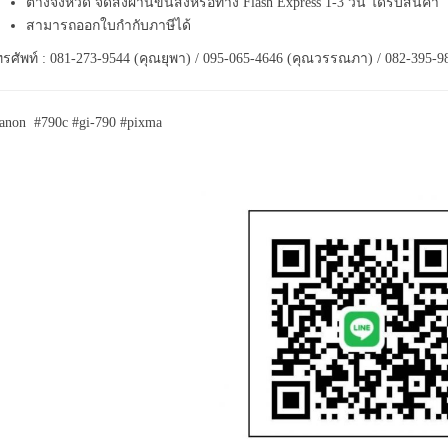
ต่างจังหวัด จัดส่งผ่านขนส่งหรือทาง Flash Express 1-3 วัน ได้รับสินค้า
สามารถออกใบกำกับภาษีได้
รศัพท์ : 081-273-9544 (คุณยุพา) / 095-065-4646 (คุณวรรณภา) / 082-395-9
anon #790c #gi-790 #pixma