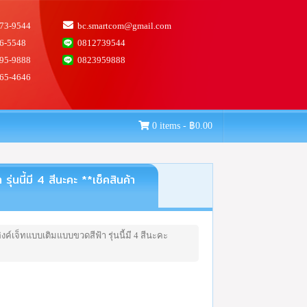
73-9544
bc.smartcom@gmail.com
6-5548
0812739544
95-9888
0823959888
65-4646
0 items -
฿
0.00
นี้มี 4 สีนะคะ **เช็คสินค้า
งค์เจ็ทแบบเติมแบบขวดสีฟ้า รุ่นนี้มี 4 สีนะคะ