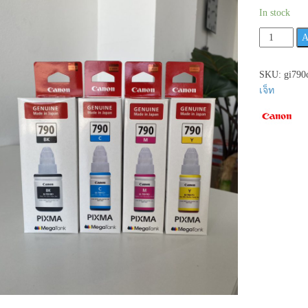
In stock
Canon
A
Pixma
790C
SKU:
gi790
/
เจ็ท
GI-
790
หมึก
อิงค์
เจ็ท
แบบ
เติม
แบบ
ขวด
สี
ฟ้า
รุ่น
นี้
มี