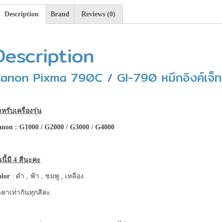
4
Description
Brand
Reviews (0)
สี
นะคะ
**เช็ค
Description
สินค้า
ก่อน
anon Pixma 790C / GI-790 หมึกอิงค์เจ็ท
สั่ง
ซื้อ**
quantity
หรับเครื่องรุ่น
non : G1000 / G2000 / G3000 / G4000
่นนี้มี 4 สีนะคะ
lor
: ดำ , ฟ้า , ชมพู , เหลือง
คาเท่ากันทุกสีค่ะ