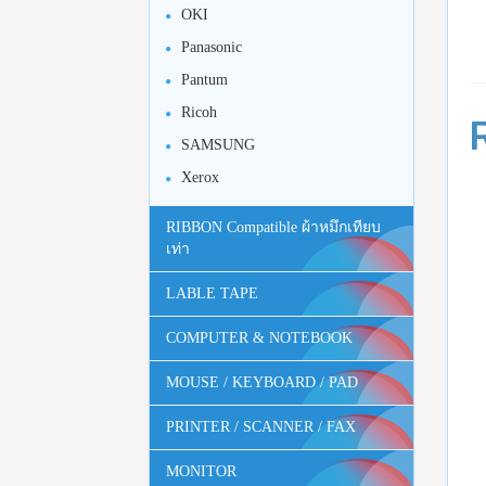
OKI
Panasonic
Pantum
Ricoh
SAMSUNG
Xerox
RIBBON Compatible ผ้าหมึกเทียบ
เท่า
LABLE TAPE
COMPUTER & NOTEBOOK
MOUSE / KEYBOARD / PAD
PRINTER / SCANNER / FAX
MONITOR