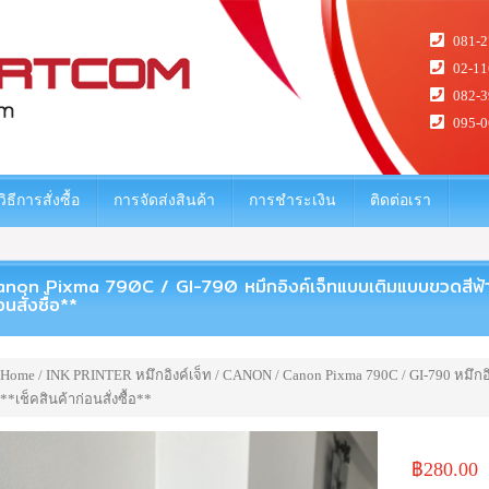
081-2
02-11
082-3
095-0
วิธีการสั่งซื้อ
การจัดส่งสินค้า
การชำระเงิน
ติดต่อเรา
non Pixma 790C / GI-790 หมึกอิงค์เจ็ทแบบเติมแบบขวดสีฟ้า รุ่น
อนสั่งซื้อ**
Home
/
INK PRINTER หมึกอิงค์เจ็ท
/
CANON
/ Canon Pixma 790C / GI-790 หมึกอิ
**เช็คสินค้าก่อนสั่งซื้อ**
฿
280.00