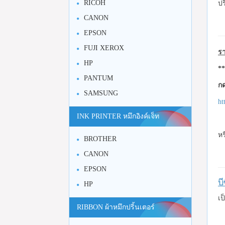
RICOH
ปร
CANON
EPSON
FUJI XEROX
รา
HP
**
PANTUM
กด
SAMSUNG
ht
INK PRINTER หมึกอิงค์เจ็ท
หร
BROTHER
CANON
EPSON
บ
HP
เป
RIBBON ผ้าหมึกปริ้นเตอร์