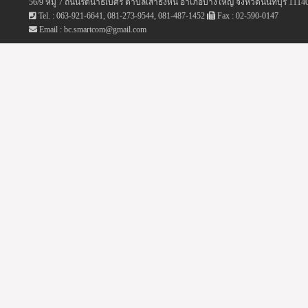
56/9 หมู่ 7 ถนนรัตนาธิเบศร์ ตำบลเสาธงหิน อำเภอบางใหญ่ จังหวัดนนทบุรี 1114
Tel. : 063-921-6641, 081-273-9544, 081-487-1452
Fax : 02-590-0147
Email : bc.smartcom@gmail.com