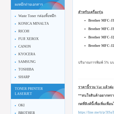
ผงหมึกถ่ายเอกสาร
สำหรับเครื่องรุ่น
Waste Toner กล่องทิ้งหมึก
Brother MFC-J3
KONICA MINALTA
Brother MFC-J3
RICOH
Brother MFC-J2
FUJI XEROX
Brother MFC-J2
CANON
KYOCERA
SAMSUNG
ปริมาณการพิมพ์ 5% บน
TOSHIBA
SHARP
ราคานี้รวม Vat แล้วค่ะ
TONER PRINTER
LASERJET
**สนใจสินค้าอยากทราบ
กดที่ลิงค์นี้เพื่อเพิ่มเพื่
OKI
https://line.me/ti/p/3I
BROTHER