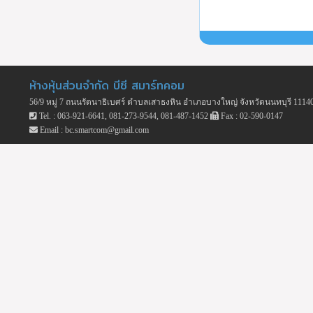
ห้างหุ้นส่วนจำกัด บีซี สมาร์ทคอม
56/9 หมู่ 7 ถนนรัตนาธิเบศร์ ตำบลเสาธงหิน อำเภอบางใหญ่ จังหวัดนนทบุรี 1114
Tel. : 063-921-6641, 081-273-9544, 081-487-1452
Fax : 02-590-0147
Email : bc.smartcom@gmail.com