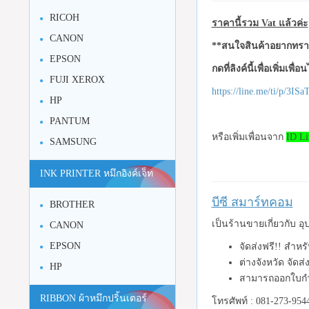
RICOH
ราคานี้รวม Vat แล้วค่ะ
CANON
**สนใจสินค้าอยากทราบ
EPSON
กดที่ลิงค์นี้เพื่อเพิ่มเพื่
FUJI XEROX
https://line.me/ti/p/3I
HP
PANTUM
หรือเพิ่มเพื่อนจาก
ID Li
SAMSUNG
INK PRINTER หมึกอิงค์เจ็ท
บีซี สมาร์ทคอม
BROTHER
เป็นร้านขายเกี่ยวกับ 
CANON
EPSON
จัดส่งฟรี!! สำห
ต่างจังหวัด จัดส
HP
สามารถออกใบกำ
RIBBON ผ้าหมึกปริ้นเตอร์
โทรศัพท์ : 081-273-954