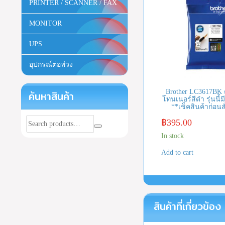
PRINTER / SCANNER / FAX
MONITOR
UPS
อุปกรณ์ต่อพ่วง
Brother LC3617BK 
ค้นหาสินค้า
โทนเนอร์สีดำ รุ่นนี้ม
**เช็คสินค้าก่อนสั
฿
395.00
In stock
Add to cart
สินค้าที่เกี่ยวข้อง