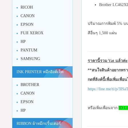
Brother LC462XL
RICOH
CANON
ปริมาณการพิมพ์ 5% บนก
EPSON
สีอื่นๆ 1,500 แผ่น
FUJI XEROX
HP
PANTUM
SAMSUNG
ราคานี้รวม Vat แล้วค่ะ
**สนใจสินค้าอยากทราบ
INK PRINTER หมึกอิงค์เจ็ท
กดที่ลิงค์นี้เพื่อเพิ่มเพื่
BROTHER
https://line.me/ti/p/3I
CANON
EPSON
หรือเพิ่มเพื่อนจาก
ID Li
HP
RIBBON ผ้าหมึกปริ้นเตอร์