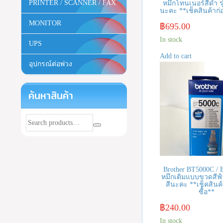
PRINTER / SCANNER / FAX
หมึกโทนเนอร์สีดำ รุ่น
นะคะ **เช็คสินค้าก่อน
MONITOR
฿
695.00
In stock
UPS
Add to cart
อุปกรณ์ต่อพ่วง
ค้นหาสินค้า
Brother BT5000C /
หมึกเติมแบบขวดสีฟ้า ร
สีนะคะ **เช็คสินค้
ซื้อ**
฿
240.00
In stock