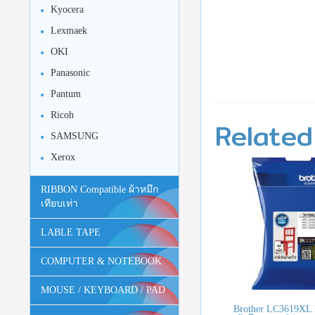
Kyocera
Lexmaek
OKI
Panasonic
Pantum
Ricoh
Related
SAMSUNG
Xerox
RIBBON Compatible ผ้าหมึก
เทียบเท่า
LABLE TAPE
COMPUTER & NOTEBOOK
MOUSE / KEYBOARD / PAD
Brother LC3619XL