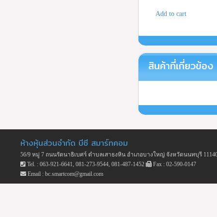
Add to cart
สินค้าที่เกี่ยวข้อง
ห้างหุ้นส่วนจำกัด บีซี สมาร์ทคอม
56/9 หมู่ 7 ถนนรัตนาธิเบศร์ ตำบลเสาธงหิน อำเภอบางใหญ่ จังหวัดนนทบุรี 1114
Tel. : 063-921-6641, 081-273-9544, 081-487-1452
Fax : 02-590-0147
Email : bc.smartcom@gmail.com