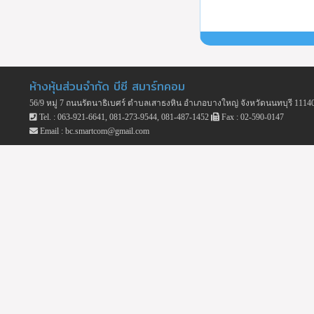
ห้างหุ้นส่วนจำกัด บีซี สมาร์ทคอม
56/9 หมู่ 7 ถนนรัตนาธิเบศร์ ตำบลเสาธงหิน อำเภอบางใหญ่ จังหวัดนนทบุรี 1114
Tel. : 063-921-6641, 081-273-9544, 081-487-1452
Fax : 02-590-0147
Email : bc.smartcom@gmail.com