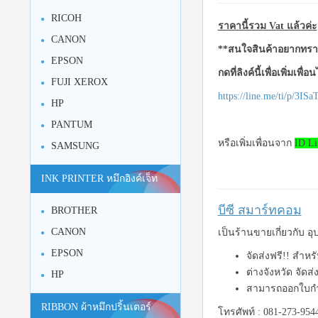
RICOH
ราคานี้รวม Vat แล้วค่ะ
CANON
**สนใจสินค้าอยากทราบ
EPSON
กดที่ลิงค์นี้เพื่อเพิ่มเพื่
FUJI XEROX
https://line.me/ti/p/3I
HP
PANTUM
หรือเพิ่มเพื่อนจาก
ID Li
SAMSUNG
INK PRINTER หมึกอิงค์เจ็ท
บีซี สมาร์ทคอม
BROTHER
CANON
เป็นร้านขายเกี่ยวกับ 
EPSON
จัดส่งฟรี!! สำห
ต่างจังหวัด จัดส
HP
สามารถออกใบกำ
RIBBON ผ้าหมึกปริ้นเตอร์
โทรศัพท์ : 081-273-954