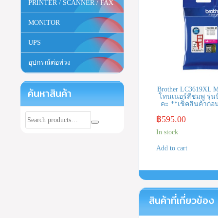
PRINTER / SCANNER / FAX
MONITOR
UPS
อุปกรณ์ต่อพ่วง
Brother LC3619XL M
ค้นหาสินค้า
โทนเนอร์สีชมพู รุ่นนี
คะ **เช็คสินค้าก่อนส
฿
595.00
In stock
Add to cart
สินค้าที่เกี่ยวข้อง