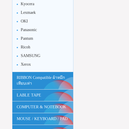
Kyocera
Lexmaek
OKI
Panasonic
Pantum
Ricoh
SAMSUNG
Xerox
RIBBON Compatible ผ้าหมึก
เทียบเท่า
LABLE TAPE
COMPUTER & NOTEBOOK
MOUSE / KEYBOARD / PAD