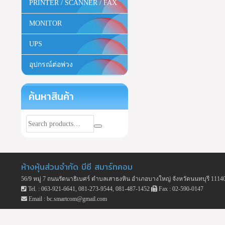
PRINTER / SCANNER / FAX
MONITOR
UPS
อุปกรณ์ต่อพ่วง
ค้นหาสินค้า
ห้างหุ้นส่วนจำกัด บีซี สมาร์ทคอม
56/9 หมู่ 7 ถนนรัตนาธิเบศร์ ตำบลเสาธงหิน อำเภอบางใหญ่ จังหวัดนนทบุรี 1114
Tel. : 063-921-6641, 081-273-9544, 081-487-1452
Fax : 02-590-0147
Email : bc.smartcom@gmail.com