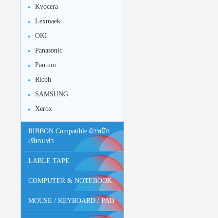
Kyocera
Lexmaek
OKI
Panasonic
Pantum
Ricoh
SAMSUNG
Xerox
RIBBON Compatible ผ้าหมึก
เทียบเท่า
LABLE TAPE
COMPUTER & NOTEBOOK
MOUSE / KEYBOARD / PAD