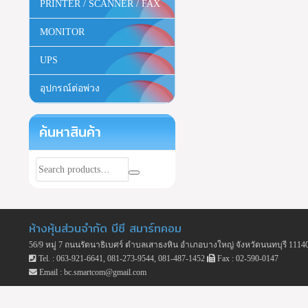
PRINTER / SCANNER / FAX
MONITOR
UPS
อุปกรณ์ต่อพ่วง
ค้นหาสินค้า
ห้างหุ้นส่วนจำกัด บีซี สมาร์ทคอม
56/9 หมู่ 7 ถนนรัตนาธิเบศร์ ตำบลเสาธงหิน อำเภอบางใหญ่ จังหวัดนนทบุรี 1114
Tel. : 063-921-6641, 081-273-9544, 081-487-1452
Fax : 02-590-0147
Email : bc.smartcom@gmail.com