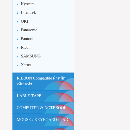
Kyocera
Lexmaek
OKI
Panasonic
Pantum
Ricoh
SAMSUNG
Xerox
RIBBON Compatible ผ้าหมึก
เทียบเท่า
LABLE TAPE
COMPUTER & NOTEBOOK
MOUSE / KEYBOARD / PAD