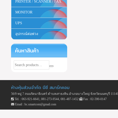
PRINTER / SCANNER / FAX
MONITOR
UPS
อุปกรณ์ต่อพ่วง
ค้นหาสินค้า
ห้างหุ้นส่วนจำกัด บีซี สมาร์ทคอม
56/9 หมู่ 7 ถนนรัตนาธิเบศร์ ตำบลเสาธงหิน อำเภอบางใหญ่ จังหวัดนนทบุรี 1114
Tel. : 063-921-6641, 081-273-9544, 081-487-1452
Fax : 02-590-0147
Email : bc.smartcom@gmail.com