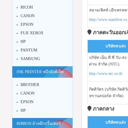
RICOH
สยามเฟิสท์ เอ๊กเพรสค
CANON
http://www.siamfirst.co
EPSON
ภาคตะวันออกเฉ
FUJI XEROX
HP
บริษัทขนส่ง
PANTUM
บริษัท เอ็น ที ซี รับ-ส่ง 
SAMSUNG
ด่วน จำกัด (NTC)
INK PRINTER หมึกอิงค์เจ็ท
http://www.ntc.co.th
BROTHER
กิตติวัตร (บริษัท กิตติว
CANON
ทรานสปอร์ต จำกัด)
EPSON
ภาคกลาง
HP
บริษัทขนส่ง
RIBBON ผ้าหมึกปริ้นเตอร์