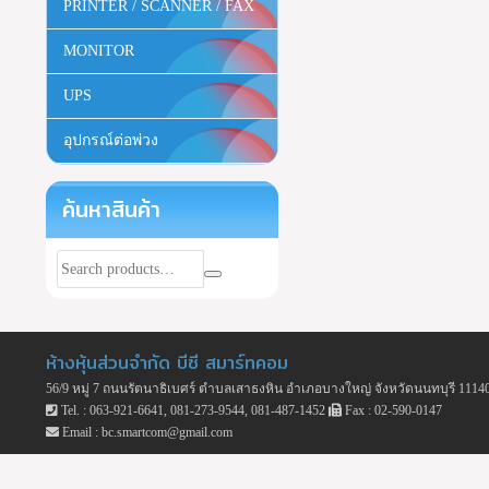
PRINTER / SCANNER / FAX
MONITOR
UPS
อุปกรณ์ต่อพ่วง
ค้นหาสินค้า
ห้างหุ้นส่วนจำกัด บีซี สมาร์ทคอม
56/9 หมู่ 7 ถนนรัตนาธิเบศร์ ตำบลเสาธงหิน อำเภอบางใหญ่ จังหวัดนนทบุรี 1114
Tel. : 063-921-6641, 081-273-9544, 081-487-1452
Fax : 02-590-0147
Email : bc.smartcom@gmail.com