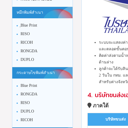
หมึกพิมพ์สำเนา
ฺBlue Print
RISO
ระบบจะแสดงค่าส
RICOH
และตลอดขั้นตอนก
RONGDA
คิดค่าส่งตามน้ำห
DUPLO
ด้านล่าง
ลูกค้าจะได้รับสิ
กระดาษไขพิมพ์สำเนา
2 วันใน กทม. แล
สำหรับต่างจังหว
Blue Print
4. บริษัทขนส่งเอ
RONGDA
RISO
ภาคใต้
DUPLO
บริษัทขนส่ง
RICOH