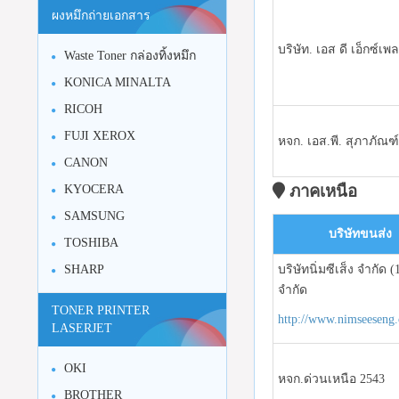
ผงหมึกถ่ายเอกสาร
บริษัท. เอส ดี เอ็กซ์เพ
Waste Toner กล่องทิ้งหมึก
KONICA MINALTA
RICOH
FUJI XEROX
หจก. เอส.พี. สุภาภัณฑ
CANON
ภาคเหนือ
KYOCERA
SAMSUNG
บริษัทขนส่ง
TOSHIBA
SHARP
บริษัทนิ่มซีเส็ง จำกัด (
จำกัด
TONER PRINTER
http://www.nimseeseng
LASERJET
OKI
หจก.ด่วนเหนือ 2543
BROTHER