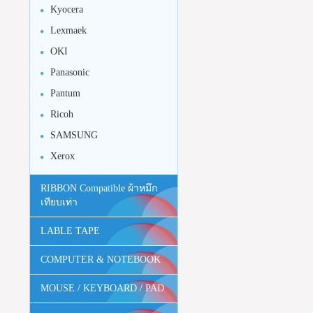
Kyocera
Lexmaek
OKI
Panasonic
Pantum
Ricoh
SAMSUNG
Xerox
RIBBON Compatible ผ้าหมึก
เทียบเท่า
LABLE TAPE
COMPUTER & NOTEBOOK
MOUSE / KEYBOARD / PAD