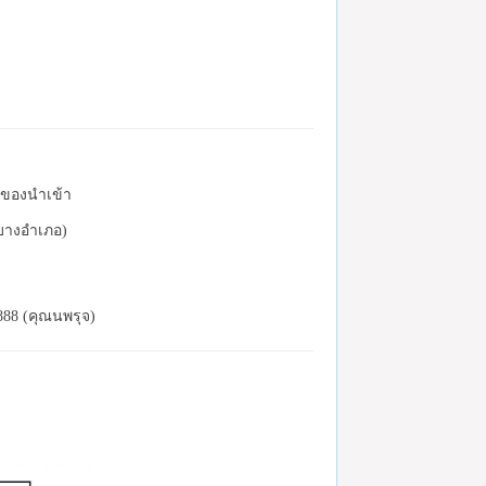
ละของนำเข้า
(บางอำเภอ)
888 (คุณนพรุจ)