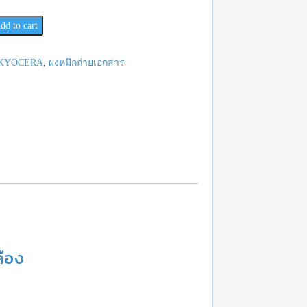
dd to cart
KYOCERA
,
ผงหมึกถ่ายเอกสาร
ือง