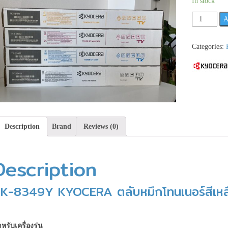
In stock
TK-
A
8349Y
KYOCERA
Categories:
ตลับ
หมึก
โทนเนอร์
สี
เหลือง
รุ่น
นี้
Description
Brand
Reviews (0)
มี
4
Description
สี
นะคะ
**เช็ค
K-8349Y KYOCERA ตลับหมึกโทนเนอร์สีเหล
สินค้า
ก่อน
สั่ง
หรับเครื่องรุ่น
ซื้อ**