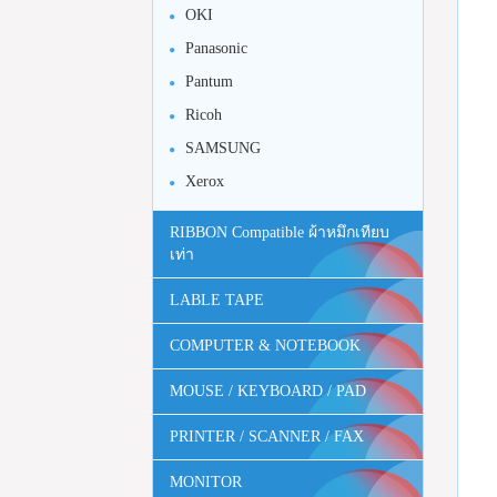
OKI
Panasonic
Pantum
Ricoh
SAMSUNG
Xerox
RIBBON Compatible ผ้าหมึกเทียบ
เท่า
LABLE TAPE
COMPUTER & NOTEBOOK
MOUSE / KEYBOARD / PAD
PRINTER / SCANNER / FAX
MONITOR