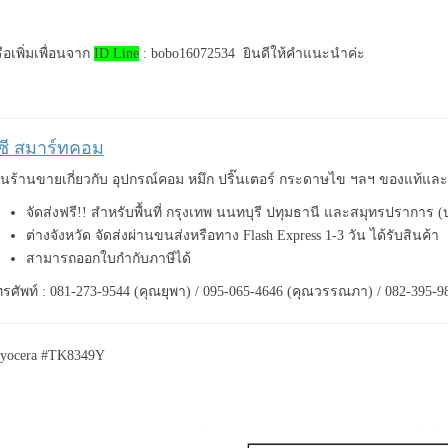
ือเพิ่มเพื่อนจาก
ID Line
: bobo16072534 ยินดีให้คำแนะนำค่ะ
ีซี สมาร์ทคอม
็นร้านขายเกี่ยวกับ อุปกรณ์คอม หมึก ปริ๊นเตอร์ กระดาษไข ฯลฯ ของแท้แ
จัดส่งฟรี!! สำหรับพื้นที่ กรุงเทพ นนทบุรี ปทุมธานี และสมุทรปราการ 
ต่างจังหวัด จัดส่งผ่านขนส่งหรือทาง Flash Express 1-3 วัน ได้รับสินค้า
สามารถออกใบกำกับภาษีได้
รศัพท์ : 081-273-9544 (คุณยุพา) / 095-065-4646 (คุณวรรณภา) / 082-395-9
yocera #TK8349Y