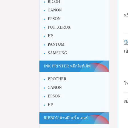
RICOH
CANON
หร
EPSON
FUJI XEROX
HP
บ
PANTUM
เป
SAMSUNG
INK PRINTER หมึกอิงค์เจ็ท
BROTHER
โท
CANON
EPSON
#k
HP
RIBBON ผ้าหมึกปริ้นเตอร์