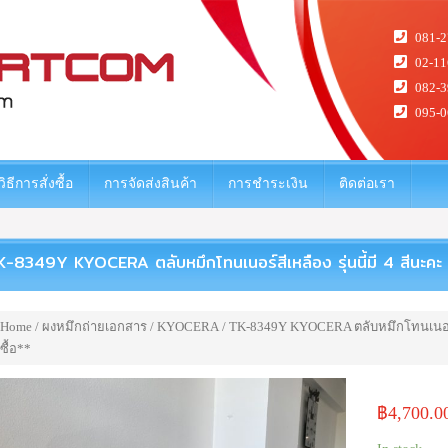
081-2
02-11
082-3
095-0
วิธีการสั่งซื้อ
การจัดส่งสินค้า
การชำระเงิน
ติดต่อเรา
-8349Y KYOCERA ตลับหมึกโทนเนอร์สีเหลือง รุ่นนี้มี 4 สีนะคะ **เ
Home
/
ผงหมึกถ่ายเอกสาร
/
KYOCERA
/ TK-8349Y KYOCERA ตลับหมึกโทนเนอร์สีเห
ซื้อ**
฿
4,700.0