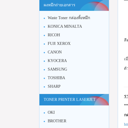
ผงหมึกถ่ายเอกสาร
Waste Toner กล่องทิ้งหมึก
KONICA MINALTA
RICOH
สี
FUJI XEROX
CANON
เม
KYOCERA
ตั
SAMSUNG
TOSHIBA
SHARP
รา
TONER PRINTER LASERJET
**
OKI
กด
BROTHER
ht