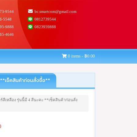
73-9544
bc.smartcom@gmail.com
6-5548
0812739544
95-9888
0823959888
65-4646
0 items -
฿
0.00
ช็คสินค้าก่อนสั่งซื้อ**
ลือง รุ่นนี้มี 4 สีนะคะ **เช็คสินค้าก่อนสั่ง
0