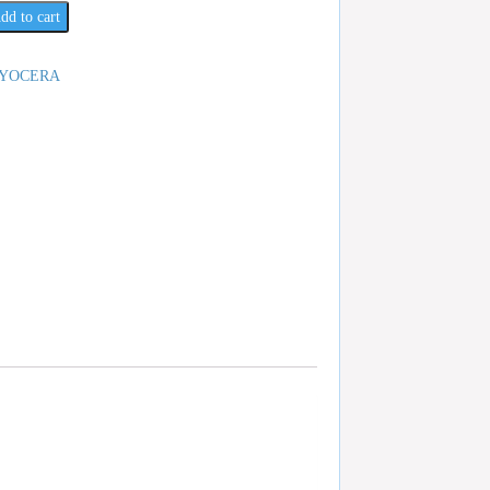
dd to cart
YOCERA