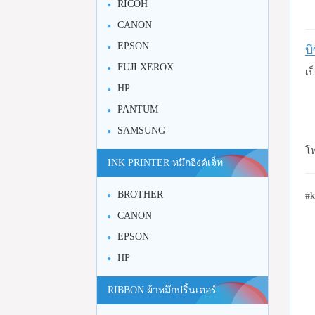
RICOH
CANON
EPSON
บ
FUJI XEROX
เป
HP
PANTUM
SAMSUNG
โท
INK PRINTER หมึกอิงค์เจ็ท
BROTHER
#k
CANON
EPSON
HP
RIBBON ผ้าหมึกปริ้นเตอร์