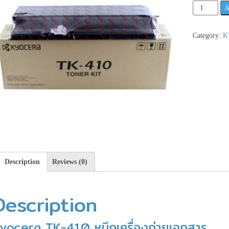
Kyocera
A
TK-
410
Category:
K
หมึก
เครื่อง
ถ่าย
เอกสาร
**เช็ค
สินค้า
ก่อน
สั่ง
ซื้อ**
quantity
Description
Reviews (0)
Description
yocera TK-410 หมึกเครื่องถ่ายเอกสาร