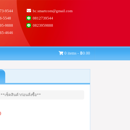
73-9544
bc.smartcom@gmail.com
6-5548
0812739544
95-9888
0823959888
65-4646
0 items -
฿
0.00
*เช็คสินค้าก่อนสั่งซื้อ**
0