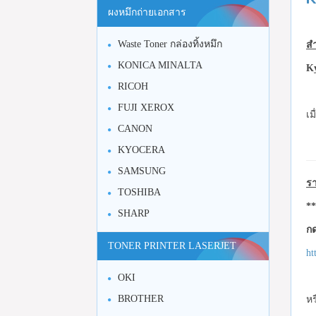
ผงหมึกถ่ายเอกสาร
Waste Toner กล่องทิ้งหมึก
สำ
KONICA MINALTA
K
RICOH
FUJI XEROX
เม
CANON
KYOCERA
SAMSUNG
รา
TOSHIBA
**
SHARP
กด
TONER PRINTER LASERJET
ht
OKI
BROTHER
หร