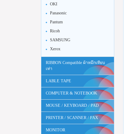
OKI
Panasonic
Pantum
Ricoh
SAMSUNG
Xerox
RIBBON Compatible ผ้าหมึกเทียบ
เท่า
LABLE TAPE
COMPUTER & NOTEBOOK
MOUSE / KEYBOARD / PAD
PRINTER / SCANNER / FAX
MONITOR