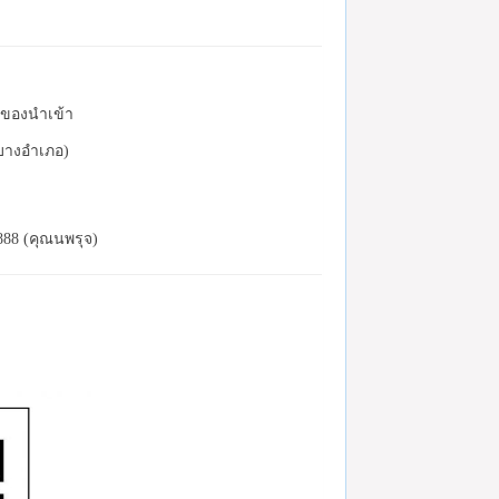
ละของนำเข้า
(บางอำเภอ)
888 (คุณนพรุจ)