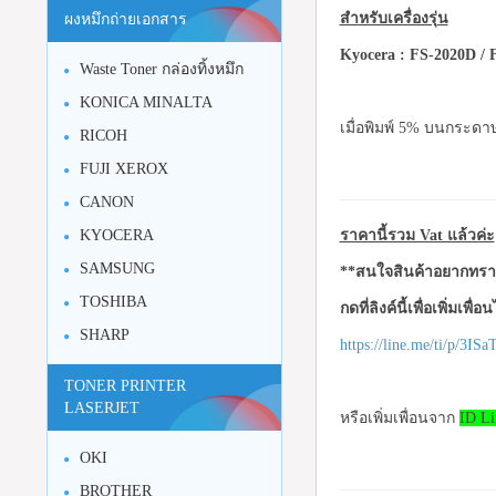
สำหรับเครื่องรุ่น
ผงหมึกถ่ายเอกสาร
Kyocera
: FS-2020D /
Waste Toner กล่องทิ้งหมึก
KONICA MINALTA
เมื่อพิมพ์ 5% บนกระดา
RICOH
FUJI XEROX
CANON
KYOCERA
ราคานี้รวม Vat แล้วค่ะ
SAMSUNG
**สนใจสินค้าอยากทราบ
TOSHIBA
กดที่ลิงค์นี้เพื่อเพิ่มเพื่
SHARP
https://line.me/ti/p/3I
TONER PRINTER
LASERJET
หรือเพิ่มเพื่อนจาก
ID Li
OKI
BROTHER