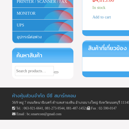
฿
4,815.00
PRINTER / SCANNER / FAX
In stock
MONITOR
Add to cart
UPS
อุปกรณ์ต่อพ่วง
สินค้าที่เกี่ยวข้อง
ค้นหาสินค้า
ห้างหุ้นส่วนจำกัด บีซี สมาร์ทคอม
56/9 หมู่ 7 ถนนรัตนาธิเบศร์ ตำบลเสาธงหิน อำเภอบางใหญ่ จังหวัดนนทบุรี 1114
Tel. : 063-921-6641, 081-273-9544, 081-487-1452
Fax : 02-590-0147
Email : bc.smartcom@gmail.com