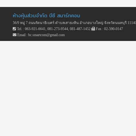
ห้างหุ้นส่วนจำกัด บีซี สมาร์ทคอม
56/9 หมู่ 7 ถนนรัตนาธิเบศร์ ตำบลเสาธงหิน อำเภอบางใหญ่ จังหวัดนนทบุรี 1114
Tel. : 063-921-6641, 081-273-9544, 081-487-1452
Fax : 02-590-0147
Email : bc.smartcom@gmail.com