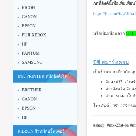
กดที่ลิงค์นี้เพื่อเพิ่มเพื่
RICOH
https://line.me/ti/p/3I
CANON
EPSON
หรือเพิ่มเพื่อนจาก
ID Li
FUJI XEROX
HP
PANTUM
บีซี สมาร์ทคอม
SAMSUNG
เป็นร้านขายเกี่ยวกับ 
INK PRINTER หมึกอิงค์เจ็ท
จัดส่งฟรี!! สำห
ต่างจังหวัด จัดส
BROTHER
สามารถออกใบกำก
CANON
โทรศัพท์ : 081-273-954
EPSON
HP
#sharp #mx-23at-ba #m
RIBBON ผ้าหมึกปริ้นเตอร์