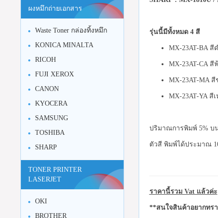
ผงหมึกถ่ายเอกสาร
Waste Toner กล่องทิ้งหมึก
รุ่นนี้มีทั้งหมด 4 สี
KONICA MINALTA
MX-23AT-BA สีดำ
RICOH
MX-23AT-CA สีฟ้
FUJI XEROX
MX-23AT-MA สีชม
CANON
MX-23AT-YA สีเห
KYOCERA
SAMSUNG
ปริมาณการพิมพ์ 5% บน
TOSHIBA
ตัวสี พิมพ์ได้ประมาณ 1
SHARP
TONER PRINTER
LASERJET
ราคานี้รวม Vat แล้วค่ะ
OKI
**สนใจสินค้าอยากทราบ
BROTHER