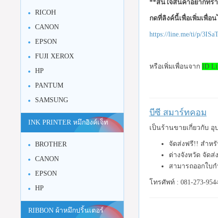
**สนใจสินค้าอยากทราบ
RICOH
กดที่ลิงค์นี้เพื่อเพิ่มเพื่
CANON
https://line.me/ti/p/3I
EPSON
FUJI XEROX
หรือเพิ่มเพื่อนจาก
ID Li
HP
PANTUM
SAMSUNG
บีซี สมาร์ทคอม
INK PRINTER หมึกอิงค์เจ็ท
เป็นร้านขายเกี่ยวกับ 
จัดส่งฟรี!! สำห
BROTHER
ต่างจังหวัด จัดส
CANON
สามารถออกใบกำ
EPSON
โทรศัพท์ : 081-273-954
HP
RIBBON ผ้าหมึกปริ้นเตอร์