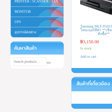
PRINTER / SCANNER / FAX
MONITOR
UPS
Samsung MLT-D101S
โทนเนอร์สีดำ **เช็ค
อุปกรณ์ต่อพ่วง
สั่งซื้อ**
฿
3,150.00
ค้นหาสินค้า
In stock
Add to cart
สินค้าที่เกี่ยวข้อง