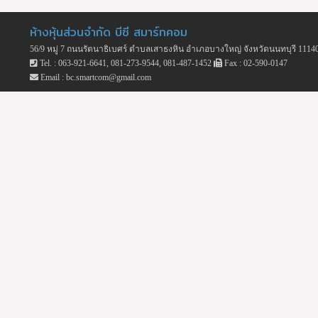
ห้างหุ้นส่วนจำกัด บีซี สมาร์ทคอม
56/9 หมู่ 7 ถนนรัตนาธิเบศร์ ตำบลเสาธงหิน อำเภอบางใหญ่ จังหวัดนนทบุรี 1114
Tel. : 063-921-6641, 081-273-9544, 081-487-1452
Fax : 02-590-0147
Email : bc.smartcom@gmail.com