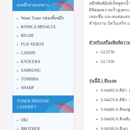
หมึกพิมพ์อิงค์เจ็ทสูตรน
ผงหมึกถ่ายเอกสาร
ดิจิตอลความเร็วสูงตระ
เลอะซึม และทนต่อแสงแ
Waste Toner กล่องทิ้งหมึก
สำนักงาน บิลใบเสร็จ แผ
KONICA MINALTA
RICOH
สำหรับเครื่องพิมพ์ความ
FUJI XEROX
GL9730
CANON
GL7430
KYOCERA
SAMSUNG
TOSHIBA
รุ่นนี้มี 5 สีนะคะ
SHARP
S-8446UA สีดำ (
S-8447UA สีฟ้า 
TONER PRINTER
LASERJET
S-8448UA สีชมพู
S-8449UA สีเหลื
OKI
S-8450UA สีเทา 
BROTHER