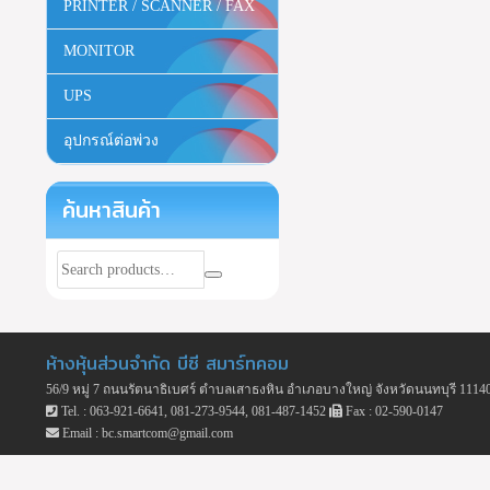
PRINTER / SCANNER / FAX
MONITOR
UPS
อุปกรณ์ต่อพ่วง
ค้นหาสินค้า
ห้างหุ้นส่วนจำกัด บีซี สมาร์ทคอม
56/9 หมู่ 7 ถนนรัตนาธิเบศร์ ตำบลเสาธงหิน อำเภอบางใหญ่ จังหวัดนนทบุรี 1114
Tel. : 063-921-6641, 081-273-9544, 081-487-1452
Fax : 02-590-0147
Email : bc.smartcom@gmail.com