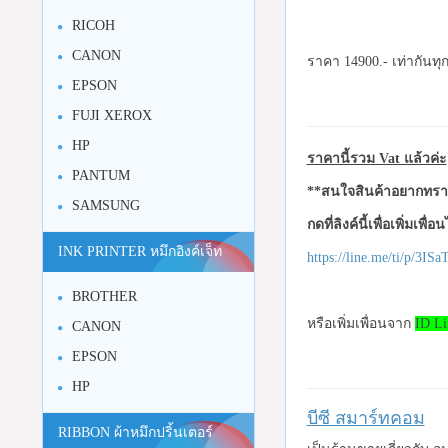
RICOH
CANON
ราคา 14900.- เท่ากันทุ
EPSON
FUJI XEROX
HP
ราคานี้รวม Vat แล้วค่ะ
PANTUM
**สนใจสินค้าอยากทราบ
SAMSUNG
กดที่ลิงค์นี้เพื่อเพิ่มเพื่
INK PRINTER หมึกอิงค์เจ็ท
https://line.me/ti/p/3I
BROTHER
หรือเพิ่มเพื่อนจาก
ID Li
CANON
EPSON
HP
บีซี สมาร์ทคอม
RIBBON ผ้าหมึกปริ้นเตอร์