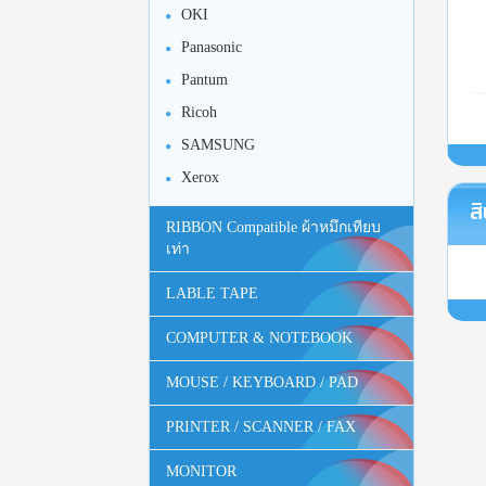
OKI
Panasonic
Pantum
Ricoh
SAMSUNG
Xerox
สิ
RIBBON Compatible ผ้าหมึกเทียบ
เท่า
LABLE TAPE
COMPUTER & NOTEBOOK
MOUSE / KEYBOARD / PAD
PRINTER / SCANNER / FAX
MONITOR