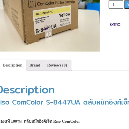
Riso
A
ComColor
S-
8449UA
ตลับ
หมึก
อิงค์
เจ็ท
สี
เหลือง
Description
Brand
Reviews (0)
GL
Series
Description
**เช็ค
สินค้า
ก่อน
iso ComColor S-8447UA ตลับหมึกอิงค์เจ็ท
สั่ง
ซื้อ**
quantity
องแท้ 100%] ตลับหมึกอิงค์เจ็ท
Riso ComColor