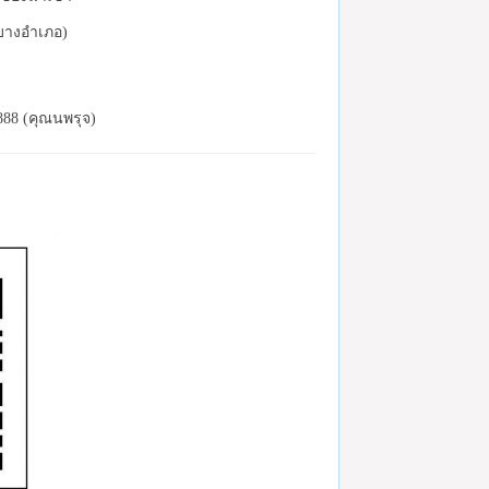
(บางอำเภอ)
888 (คุณนพรุจ)