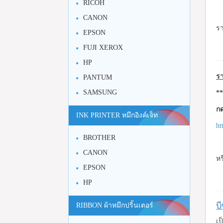
RICOH
CANON
รา
EPSON
FUJI XEROX
HP
รา
PANTUM
SAMSUNG
**
กด
INK PRINTER หมึกอิงค์เจ็ท
ht
BROTHER
CANON
หร
EPSON
HP
บ
RIBBON ผ้าหมึกปริ้นเตอร์
เป