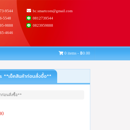
73-9544
bc.smartcom@gmail.com
6-5548
0812739544
95-9888
0823959888
65-4646
0 items -
฿
0.00
เช็คสินค้าก่อนสั่งซื้อ**
ก่อนสั่งซื้อ**
00