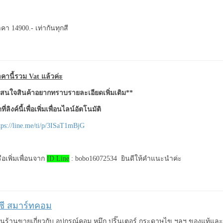
คา 14900.- เท่ากันทุกสี
คานี้รวม Vat แล้วค่ะ
สนใจสินค้าอยากทราบรายละเอียดเพิ่มเติม**
ที่ลิงค์นี้เพื่อเพิ่มเพื่อนไลน์อัตโนมัติ
tps://line.me/ti/p/3ISaT1mBjG
ือเพิ่มเพื่อนจาก
ID Line
: bobo16072534 ยินดีให้คำแนะนำค่ะ
ีซี สมาร์ทคอม
็นร้านขายเกี่ยวกับ อุปกรณ์คอม หมึก ปริ๊นเตอร์ กระดาษไข ฯลฯ ของแท้แ