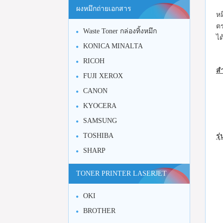
ผงหมึกถ่ายเอกสาร
หม
ต
Waste Toner กล่องทิ้งหมึก
ได
KONICA MINALTA
RICOH
สำ
FUJI XEROX
CANON
KYOCERA
SAMSUNG
TOSHIBA
รุ
SHARP
TONER PRINTER LASERJET
OKI
BROTHER