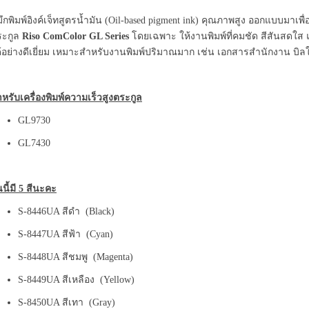
ึกพิมพ์อิงค์เจ็ทสูตรน้ำมัน (Oil-based pigment ink) คุณภาพสูง ออกแบบมาเพื่
ระกูล
Riso ComColor GL Series
โดยเฉพาะ ให้งานพิมพ์ที่คมชัด สีสันสดใส
้อย่างดีเยี่ยม เหมาะสำหรับงานพิมพ์ปริมาณมาก เช่น เอกสารสำนักงาน บิลใบ
หรับเครื่องพิมพ์ความเร็วสูงตระกูล
GL9730
GL7430
่นนี้มี 5 สีนะคะ
S-8446UA สีดำ (Black)
S-8447UA สีฟ้า (Cyan)
S-8448UA สีชมพู (Magenta)
S-8449UA สีเหลือง (Yellow)
S-8450UA สีเทา (Gray)