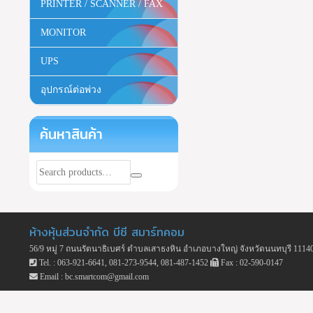
PRINTER / SCANNER / FAX
MONITOR
UPS
อุปกรณ์ต่อพ่วง
ค้นหาสินค้า
ห้างหุ้นส่วนจำกัด บีซี สมาร์ทคอม
56/9 หมู่ 7 ถนนรัตนาธิเบศร์ ตำบลเสาธงหิน อำเภอบางใหญ่ จังหวัดนนทบุรี 1114
Tel. : 063-921-6641, 081-273-9544, 081-487-1452
Fax : 02-590-0147
Email : bc.smartcom@gmail.com