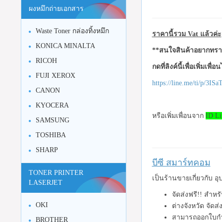
ผงหมึกถ่ายเอกสาร
Waste Toner กล่องทิ้งหมึก
ราคานี้รวม Vat แล้วค่ะ
KONICA MINALTA
**สนใจสินค้าอยากทราบ
RICOH
กดที่ลิงค์นี้เพื่อเพิ่มเพื่
FUJI XEROX
https://line.me/ti/p/3I
CANON
KYOCERA
หรือเพิ่มเพื่อนจาก
ID Li
SAMSUNG
TOSHIBA
SHARP
บีซี สมาร์ทคอม
TONER PRINTER
เป็นร้านขายเกี่ยวกับ 
LASERJET
จัดส่งฟรี!! สำหร
OKI
ต่างจังหวัด จัดส
สามารถออกใบกำ
BROTHER