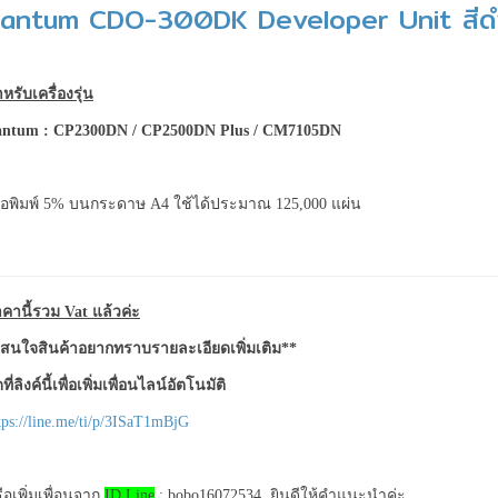
antum CDO-300DK Developer Unit สีด
หรับเครื่องรุ่น
antum
: CP2300DN / CP2500DN Plus / CM7105DN
ื่อพิมพ์ 5% บนกระดาษ A4 ใช้ได้ประมาณ 125,000 แผ่น
คานี้รวม Vat แล้วค่ะ
สนใจสินค้าอยากทราบรายละเอียดเพิ่มเติม**
ที่ลิงค์นี้เพื่อเพิ่มเพื่อนไลน์อัตโนมัติ
tps://line.me/ti/p/3ISaT1mBjG
ือเพิ่มเพื่อนจาก
ID Line
: bobo16072534 ยินดีให้คำแนะนำค่ะ