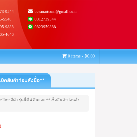
73-9544
bc.smartcom@gmail.com
6-5548
0812739544
95-9888
0823959888
65-4646
0 items -
฿
0.00
สินค้าก่อนสั่งซื้อ**
it สีดำ รุ่นนี้มี 4 สีนะคะ **เช็คสินค้าก่อนสั่ง
0