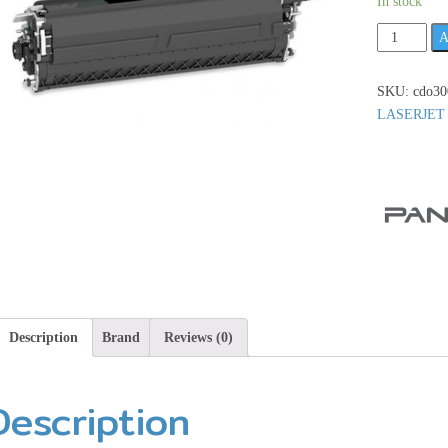
In stock
Pantum
A
CDO-
300DK
SKU:
cdo30
Developer
LASERJET
Unit
สีดำ
รุ่น
นี้
มี
4
สี
นะคะ
**เช็ค
สินค้า
Description
Brand
Reviews (0)
ก่อน
สั่ง
Description
ซื้อ**
quantity