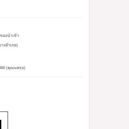
ละของนำเข้า
(บางอำเภอ)
888 (คุณนพรุจ)