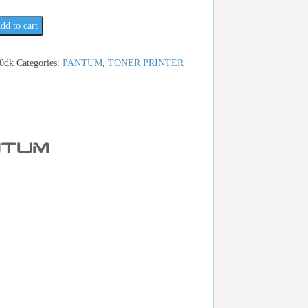
dd to cart
0dk
Categories:
PANTUM
,
TONER PRINTER