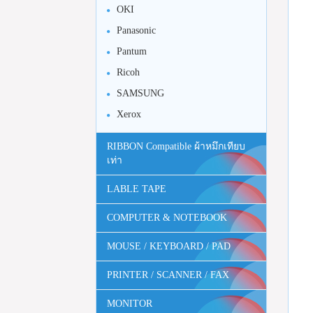
OKI
Panasonic
Pantum
Ricoh
SAMSUNG
Xerox
RIBBON Compatible ผ้าหมึกเทียบ
เท่า
LABLE TAPE
COMPUTER & NOTEBOOK
MOUSE / KEYBOARD / PAD
PRINTER / SCANNER / FAX
MONITOR