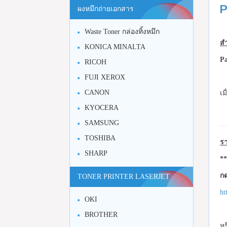
P
ผงหมึกถ่ายเอกสาร
Waste Toner กล่องทิ้งหมึก
สำ
KONICA MINALTA
P
RICOH
FUJI XEROX
CANON
เม
KYOCERA
SAMSUNG
TOSHIBA
รา
SHARP
**
กด
TONER PRINTER LASERJET
ht
OKI
BROTHER
หร