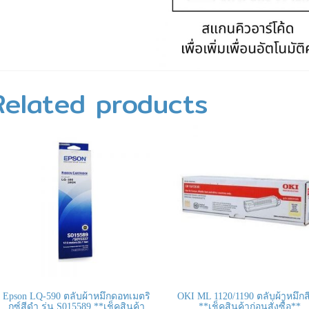
Related products
Epson LQ-590 ตลับผ้าหมึกดอทเมตริ
OKI ML 1120/1190 ตลับผ้าหมึกส
กซ์สีดำ รุ่น S015589 **เช็คสินค้า
**เช็คสินค้าก่อนสั่งซื้อ**