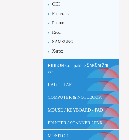
OKI
Panasonic
Pantum
Ricoh
SAMSUNG
Xerox
RIBBON Compatible ผ้าหมึกเทียบ
เท่า
LABLE TAPE
COMPUTER & NOTEBOOK
MOUSE / KEYBOARD / PAD
PRINTER / SCANNER / FAX
MONITOR