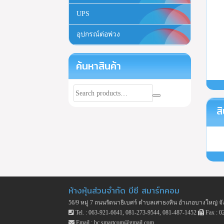
UPS
อุปกรณ์ต่อพ่วง
ค้นหาสินค้า
สิ
ห้างหุ้นส่วนจำกัด บีซี สมาร์ทคอม
56/9 หมู่ 7 ถนนรัตนาธิเบศร์ ตำบลเสาธงหิน อำเภอบางใหญ่ จั
Tel. : 063-921-6641, 081-273-9544, 081-487-1452
Fax : 0
Email : bc.smartcom@gmail.com