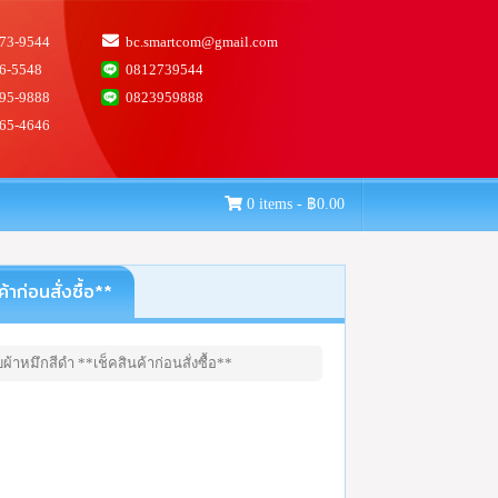
73-9544
bc.smartcom@gmail.com
6-5548
0812739544
95-9888
0823959888
65-4646
0 items -
฿
0.00
ก่อนสั่งซื้อ**
าหมึกสีดำ **เช็คสินค้าก่อนสั่งซื้อ**