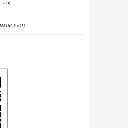
อำเภอ)
888 (คุณนพรุจ)