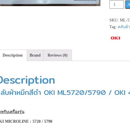
OKI
A
ML5720/57
/
SKU:
ML-5
OKI
Tag:
ตลับผ้
44173407
ตลับ
ผ้า
หมึก
Description
Brand
Reviews (0)
สีดำ
**เช็ค
สินค้า
Description
ก่อน
สั่ง
ลับผ้าหมึกสีดำ OKI ML5720/5790 / OK
ซื้อ**
quantity
หรับเครื่องรุ่น
KI MICROLINE : 5720 / 5790