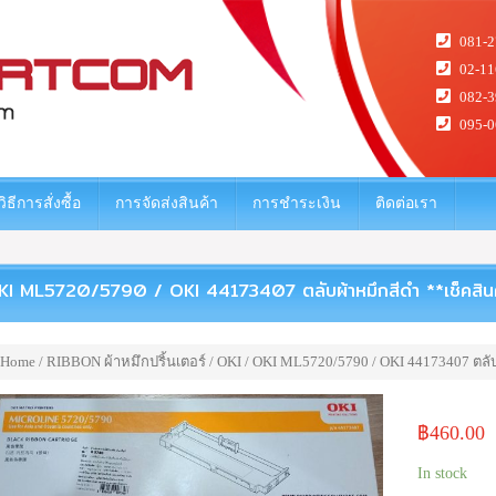
081-2
02-11
082-3
095-0
วิธีการสั่งซื้อ
การจัดส่งสินค้า
การชำระเงิน
ติดต่อเรา
KI ML5720/5790 / OKI 44173407 ตลับผ้าหมึกสีดำ **เช็คสินค้า
Home
/
RIBBON ผ้าหมึกปริ้นเตอร์
/
OKI
/ OKI ML5720/5790 / OKI 44173407 ตลับผ้
฿
460.00
In stock