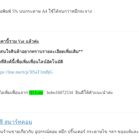
ื่อพิมพ์ 5% บนกระดาษ A4 ใช้ได้จนกว่าหมึกจะจาง
คานี้รวม Vat แล้วค่ะ
สนใจสินค้าอยากทราบรายละเอียดเพิ่มเติม**
ที่ลิงค์นี้เพื่อเพิ่มเพื่อนไลน์อัตโนมัติ
tps://line.me/ti/p/3ISaT1mBjG
ือเพิ่มเพื่อนจาก
ID Line
: bobo16072534 ยินดีให้คำแนะนำค่ะ
ีซี สมาร์ทคอม
็นร้านขายเกี่ยวกับ อุปกรณ์คอม หมึก ปริ๊นเตอร์ กระดาษไข ฯลฯ ของแท้แ