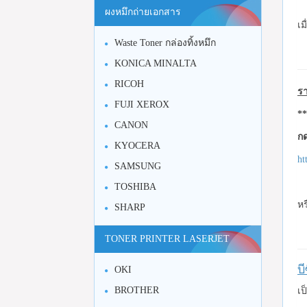
ผงหมึกถ่ายเอกสาร
เม
Waste Toner กล่องทิ้งหมึก
KONICA MINALTA
RICOH
รา
FUJI XEROX
**
CANON
กด
KYOCERA
ht
SAMSUNG
TOSHIBA
หร
SHARP
TONER PRINTER LASERJET
บ
OKI
BROTHER
เป