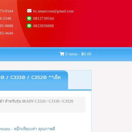
73-9544
bc.smartcom@gmail.com
6-5548
0812739544
95-9888
0823959888
65-4646
0 items -
฿
0.00
320 / C3330 / C3520 **เช็ค
ีดำ สำหรับรุ่น IRADV C3320 / C3330 / C3520
emanu - หมึกเทียบเท่า คุณภาพดี