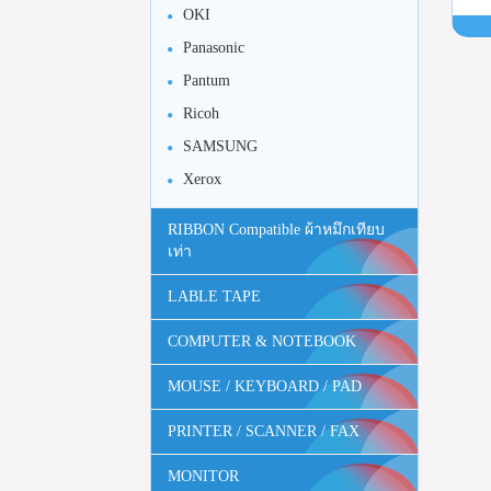
OKI
Panasonic
Pantum
Ricoh
SAMSUNG
Xerox
RIBBON Compatible ผ้าหมึกเทียบ
เท่า
LABLE TAPE
COMPUTER & NOTEBOOK
MOUSE / KEYBOARD / PAD
PRINTER / SCANNER / FAX
MONITOR