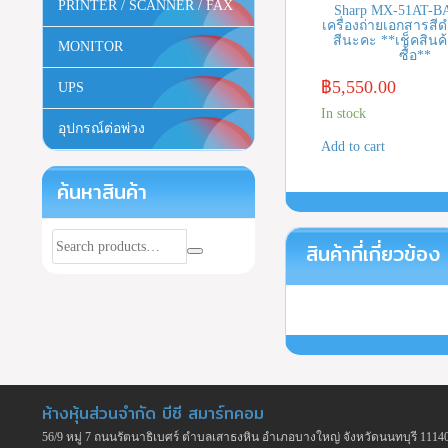
PRINTER / SCANNER / FAX
Sharp MX-51AT-BA
เครื่องถ่ายเอกสารสีดำ 
สีนะคะ **เช็คสินค้
MONITOR
ซื้อ**
฿
5,550.00
UPS
In stock
อุปกรณ์ต่อพ่วง
Add to cart
ค้นหาสินค้า
สินค้าที่เกี่ยวข้อง
ห้างหุ้นส่วนจำกัด บีซี สมาร์ทคอม
56/9 หมู่ 7 ถนนรัตนาธิเบศร์ ตำบลเสาธงหิน อำเภอบางใหญ่ จังหวัดนนทบุรี 1114