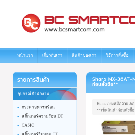
www.bcsmartcom.com
หน้าแรก
เกี่ยวกับเรา
สินค้าของเรา
วิธีการสั่งซื้อ
รายการสินค้า
Sharp MX-36AT-MA ผง
ก่อนสั่งซื้อ**
อุปกรณ์สำนักงาน
Home
/
ผงหมึกถ่ายเอก
กระดาษความร้อน
**เช็คสินค้าก่อนสั่งซื้
สติ๊กเกอร์ความร้อน DT
CASIO
สติ๊กเกอร์ริบบอน TT