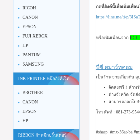
กดที่ลิงค์นี้เพื่อเพิ่มเพื่
RICOH
https://line.me/ti/p/3I
CANON
EPSON
FUJI XEROX
หรือเพิ่มเพื่อนจาก
ID Li
HP
PANTUM
SAMSUNG
บีซี สมาร์ทคอม
เป็นร้านขายเกี่ยวกับ 
INK PRINTER หมึกอิงค์เจ็ท
จัดส่งฟรี!! สำห
BROTHER
ต่างจังหวัด จัดส
สามารถออกใบกำก
CANON
EPSON
โทรศัพท์ : 081-273-954
HP
#sharp #mx-36at-ba #m
RIBBON ผ้าหมึกปริ้นเตอร์