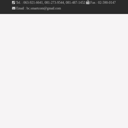
Tel. : 063-921-6641, 081-273-9544, 081-487-1452
Fax : 02-590-0147
Email : bc.smartcom@gmail.com