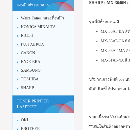
SHARP
: MX-3640N /
ผงหมึกถ่ายเอกสาร
Waste Toner กล่องทิ้งหมึก
รุ่นนี้มีทั้งหมด 4 สี
KONICA MINALTA
MX-36AT-BA สีดำ
RICOH
MX-36AT-CA สีฟ้
FUJI XEROX
MX-36AT-MA สีชม
CANON
MX-51AT-YA สีเห
KYOCERA
SAMSUNG
TOSHIBA
ปริมาณการพิมพ์ 5% บน
SHARP
ตัวสี พิมพ์ได้ประมาณ 1
TONER PRINTER
LASERJET
ราคานี้รวม Vat แล้วค่ะ
OKI
**สนใจสินค้าอยากทราบ
BROTHER