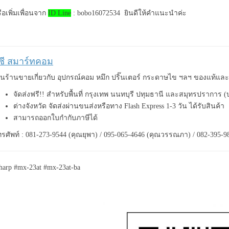
ือเพิ่มเพื่อนจาก
ID Line
: bobo16072534 ยินดีให้คำแนะนำค่ะ
ีซี สมาร์ทคอม
็นร้านขายเกี่ยวกับ อุปกรณ์คอม หมึก ปริ๊นเตอร์ กระดาษไข ฯลฯ ของแท้แ
จัดส่งฟรี!! สำหรับพื้นที่ กรุงเทพ นนทบุรี ปทุมธานี และสมุทรปราการ 
ต่างจังหวัด จัดส่งผ่านขนส่งหรือทาง Flash Express 1-3 วัน ได้รับสินค้า
สามารถออกใบกำกับภาษีได้
รศัพท์ : 081-273-9544 (คุณยุพา) / 095-065-4646 (คุณวรรณภา) / 082-395-9
harp #mx-23at #mx-23at-ba