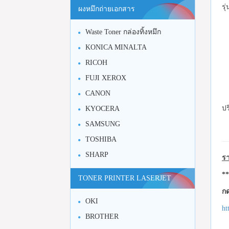
รุ
ผงหมึกถ่ายเอกสาร
Waste Toner กล่องทิ้งหมึก
KONICA MINALTA
RICOH
FUJI XEROX
CANON
ปร
KYOCERA
SAMSUNG
TOSHIBA
SHARP
รา
**
TONER PRINTER LASERJET
กด
OKI
ht
BROTHER