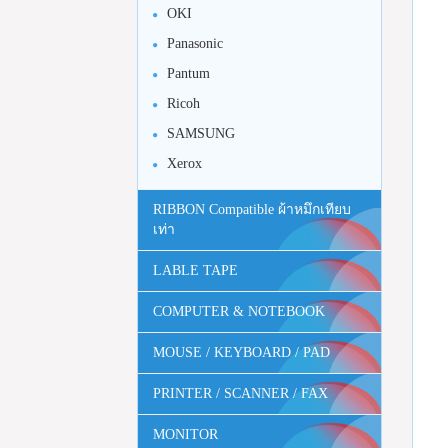
OKI
Panasonic
Pantum
Ricoh
SAMSUNG
Xerox
RIBBON Compatible ผ้าหมึกเทียบ
เท่า
LABLE TAPE
COMPUTER & NOTEBOOK
MOUSE / KEYBOARD / PAD
PRINTER / SCANNER / FAX
MONITOR