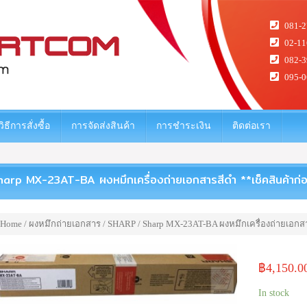
081-2
02-11
082-3
095-0
วิธีการสั่งซื้อ
การจัดส่งสินค้า
การชำระเงิน
ติดต่อเรา
arp MX-23AT-BA ผงหมึกเครื่องถ่ายเอกสารสีดำ **เช็คสินค้าก่อนส
Home
/
ผงหมึกถ่ายเอกสาร
/
SHARP
/ Sharp MX-23AT-BA ผงหมึกเครื่องถ่ายเอกสาร
฿
4,150.0
In stock