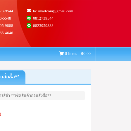
73-9544
bc.smartcom@gmail.com
6-5548
0812739544
95-9888
0823959888
65-4646
0 items -
฿
0.00
ั่งซื้อ**
สีดำ **เช็คสินค้าก่อนสั่งซื้อ**
0