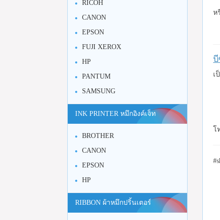
RICOH
หร
CANON
EPSON
FUJI XEROX
บ
HP
เป
PANTUM
SAMSUNG
INK PRINTER หมึกอิงค์เจ็ท
โท
BROTHER
CANON
#s
EPSON
HP
RIBBON ผ้าหมึกปริ้นเตอร์