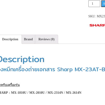
Sharp
A
MX-
23AT-
SKU:
MX2
BA
ผง
หมึก
เครื่อง
Description
Brand
Reviews (0)
ถ่าย
เอกสาร
สีดำ
Description
**เช็ค
สินค้า
งหมึกเครื่องถ่ายเอกสาร Sharp MX-23AT-B
ก่อน
สั่ง
ซื้อ**
quantity
หรับเครื่องรุ่น
HARP
: MX-1810U / MX-2010U / MX-2314N / MX-2614N