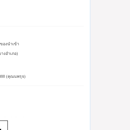
ละของนำเข้า
(บางอำเภอ)
888 (คุณนพรุจ)