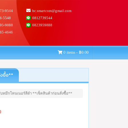
73-9544
bc.smartcom@gmail.com
6-5548
0812739544
95-9888
0823959888
65-4646
0 items -
฿
0.00
งซื้อ**
หมึกโทนเนอร์สีดำ **เช็คสินค้าก่อนสั่งซื้อ**
0