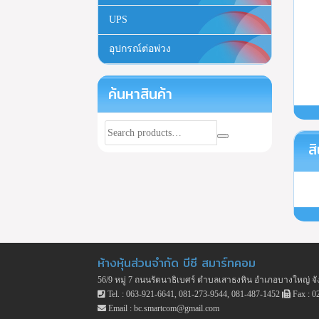
UPS
อุปกรณ์ต่อพ่วง
ค้นหาสินค้า
สิ
ห้างหุ้นส่วนจำกัด บีซี สมาร์ทคอม
56/9 หมู่ 7 ถนนรัตนาธิเบศร์ ตำบลเสาธงหิน อำเภอบางใหญ่ จั
Tel. : 063-921-6641, 081-273-9544, 081-487-1452
Fax : 0
Email : bc.smartcom@gmail.com