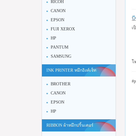
RICOH
CANON
บ
EPSON
เป
FUJI XEROX
HP
PANTUM
SAMSUNG
โท
INK PRINTER หมึกอิงค์เจ็ท
#p
BROTHER
CANON
EPSON
HP
RIBBON ผ้าหมึกปริ้นเตอร์