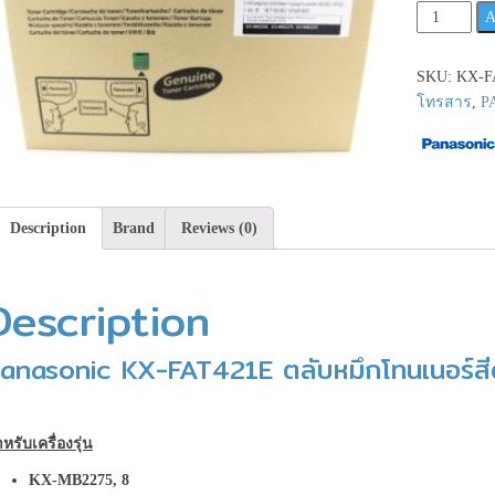
Panasonic
A
KX-
FAT421E
SKU:
KX-F
ตลับ
โทรสาร
,
P
หมึก
โทนเนอร์
สีดำ
**เช็ค
สินค้า
Description
Brand
Reviews (0)
ก่อน
สั่ง
ซื้อ**
Description
quantity
anasonic KX-FAT421E ตลับหมึกโทนเนอร์สี
หรับเครื่องรุ่น
KX-MB2275, 8