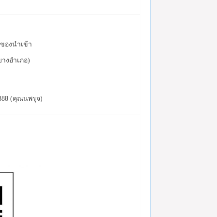
ละของนำเข้า
(บางอำเภอ)
888 (คุณนพรุจ)