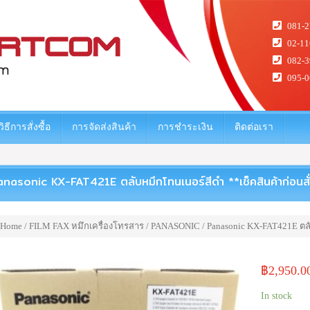
081-2
02-11
082-3
095-0
วิธีการสั่งซื้อ
การจัดส่งสินค้า
การชำระเงิน
ติดต่อเรา
nasonic KX-FAT421E ตลับหมึกโทนเนอร์สีดำ **เช็คสินค้าก่อนสั่
Home
/
FILM FAX หมึกเครื่องโทรสาร
/
PANASONIC
/ Panasonic KX-FAT421E ตลับ
฿
2,950.0
In stock