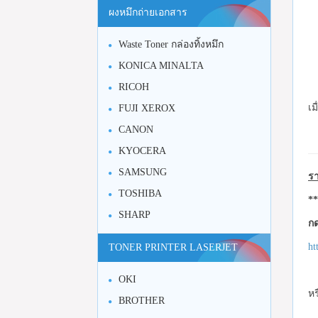
ผงหมึกถ่ายเอกสาร
Waste Toner กล่องทิ้งหมึก
KONICA MINALTA
RICOH
เม
FUJI XEROX
CANON
KYOCERA
SAMSUNG
รา
TOSHIBA
**
SHARP
กด
ht
TONER PRINTER LASERJET
OKI
หร
BROTHER