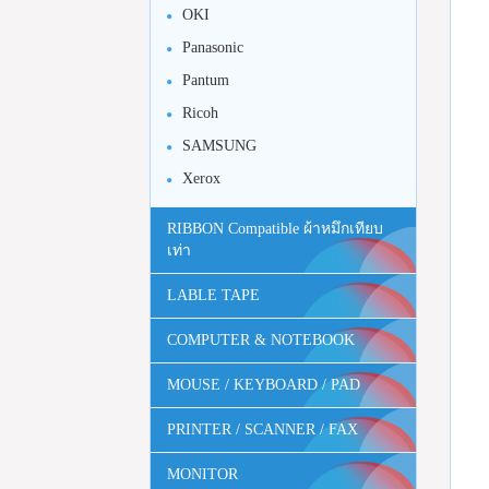
OKI
Panasonic
Pantum
Ricoh
SAMSUNG
Xerox
RIBBON Compatible ผ้าหมึกเทียบ
เท่า
LABLE TAPE
COMPUTER & NOTEBOOK
MOUSE / KEYBOARD / PAD
PRINTER / SCANNER / FAX
MONITOR