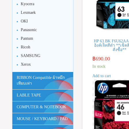
Kyocera
Lexmaek
OKI
Panasonic
Pantum
HP 63 BK F6U62AA 
อิงค์เจ็ทสีดำ **เช็ค
Ricoh
สั่งซื้อ**
SAMSUNG
฿
690.00
Xerox
In stock
Add to cart
RIBBON Compatible ผ้าหมึก
เทียบเท่า
LABLE TAPE
COMPUTER & NOTEBOOK
MOUSE / KEYBOARD / PAD