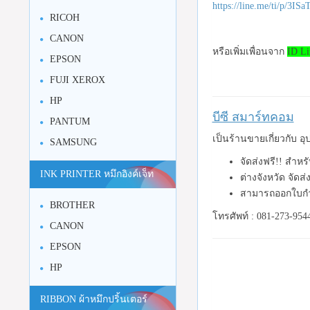
https://line.me/ti/p/3I
RICOH
CANON
หรือเพิ่มเพื่อนจาก
ID Li
EPSON
FUJI XEROX
HP
บีซี สมาร์ทคอม
PANTUM
เป็นร้านขายเกี่ยวกับ 
SAMSUNG
จัดส่งฟรี!! สำหร
INK PRINTER หมึกอิงค์เจ็ท
ต่างจังหวัด จัดส
สามารถออกใบกำ
BROTHER
โทรศัพท์ : 081-273-954
CANON
EPSON
HP
RIBBON ผ้าหมึกปริ้นเตอร์