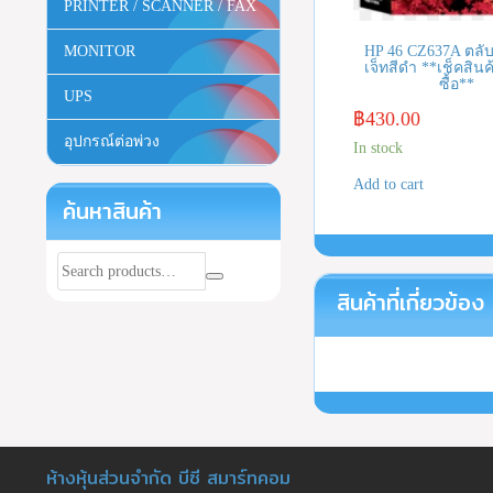
PRINTER / SCANNER / FAX
HP 46 CZ637A ตลับห
MONITOR
เจ็ทสีดำ **เช็คสินค้
ซื้อ**
UPS
฿
430.00
อุปกรณ์ต่อพ่วง
In stock
Add to cart
ค้นหาสินค้า
สินค้าที่เกี่ยวข้อง
ห้างหุ้นส่วนจำกัด บีซี สมาร์ทคอม