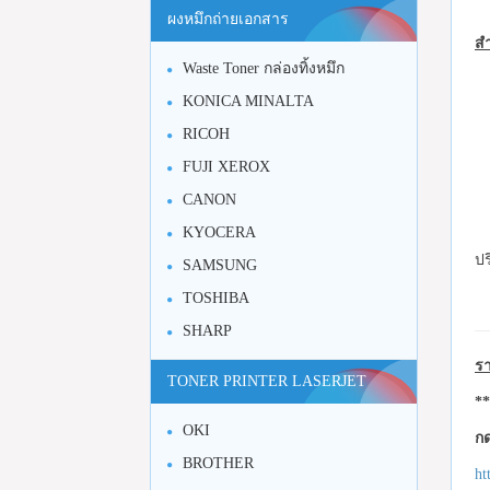
ผงหมึกถ่ายเอกสาร
สำ
Waste Toner กล่องทิ้งหมึก
KONICA MINALTA
RICOH
FUJI XEROX
CANON
KYOCERA
ปร
SAMSUNG
TOSHIBA
SHARP
รา
TONER PRINTER LASERJET
**
OKI
กด
BROTHER
ht