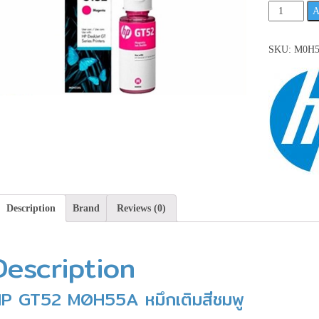
HP
A
GT52
M0H55A
SKU:
M0H5
หมึก
เติม
สีชมพู
**เช็ค
สินค้า
ก่อน
สั่ง
ซื้อ**
quantity
Description
Brand
Reviews (0)
Description
P GT52 M0H55A หมึกเติมสีชมพู