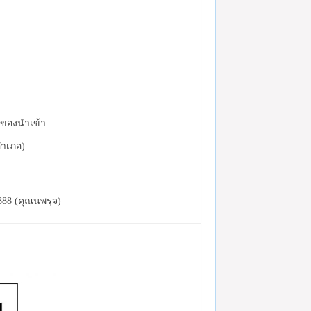
ละของนำเข้า
อำเภอ)
888 (คุณนพรุจ)