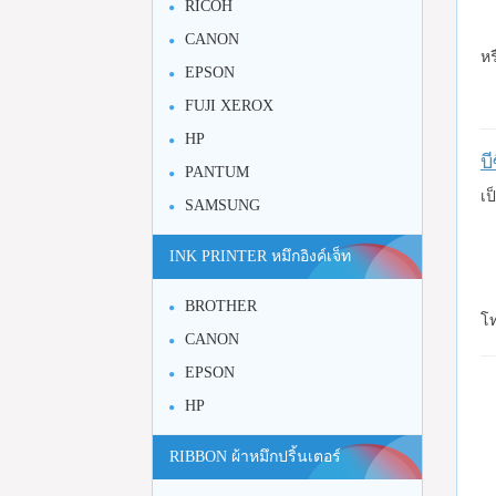
RICOH
CANON
หร
EPSON
FUJI XEROX
HP
บ
PANTUM
เป
SAMSUNG
INK PRINTER หมึกอิงค์เจ็ท
BROTHER
โท
CANON
EPSON
HP
RIBBON ผ้าหมึกปริ้นเตอร์