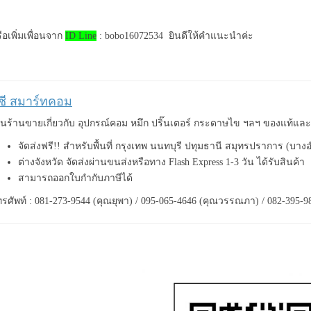
ือเพิ่มเพื่อนจาก
ID Line
: bobo16072534 ยินดีให้คำแนะนำค่ะ
ีซี สมาร์ทคอม
็นร้านขายเกี่ยวกับ อุปกรณ์คอม หมึก ปริ๊นเตอร์ กระดาษไข ฯลฯ ของแท้แ
จัดส่งฟรี!! สำหรับพื้นที่ กรุงเทพ นนทบุรี ปทุมธานี สมุทรปราการ (บาง
ต่างจังหวัด จัดส่งผ่านขนส่งหรือทาง Flash Express 1-3 วัน ได้รับสินค้า
สามารถออกใบกำกับภาษีได้
รศัพท์ : 081-273-9544 (คุณยุพา) / 095-065-4646 (คุณวรรณภา) / 082-395-9