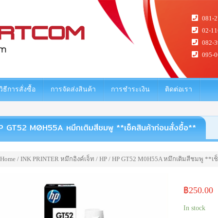
081-2
02-11
082-3
095-0
วิธีการสั่งซื้อ
การจัดส่งสินค้า
การชำระเงิน
ติดต่อเรา
 GT52 M0H55A หมึกเติมสีชมพู **เช็คสินค้าก่อนสั่งซื้อ**
Home
/
INK PRINTER หมึกอิงค์เจ็ท
/
HP
/ HP GT52 M0H55A หมึกเติมสีชมพู **เช็ค
฿
250.00
In stock