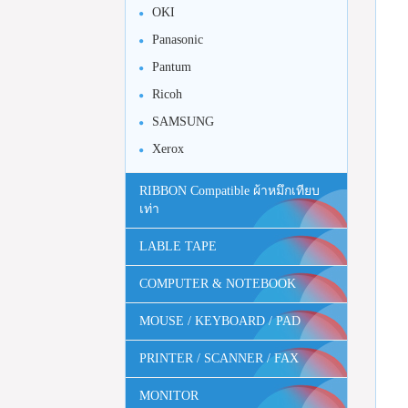
OKI
Panasonic
Pantum
Ricoh
SAMSUNG
Xerox
RIBBON Compatible ผ้าหมึกเทียบ
เท่า
LABLE TAPE
COMPUTER & NOTEBOOK
MOUSE / KEYBOARD / PAD
PRINTER / SCANNER / FAX
MONITOR