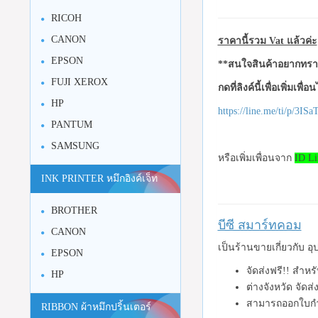
RICOH
CANON
ราคานี้รวม Vat แล้วค่ะ
EPSON
**สนใจสินค้าอยากทราบ
FUJI XEROX
กดที่ลิงค์นี้เพื่อเพิ่มเพื่
HP
https://line.me/ti/p/3I
PANTUM
SAMSUNG
หรือเพิ่มเพื่อนจาก
ID Li
INK PRINTER หมึกอิงค์เจ็ท
BROTHER
บีซี สมาร์ทคอม
CANON
เป็นร้านขายเกี่ยวกับ 
EPSON
จัดส่งฟรี!! สำหร
HP
ต่างจังหวัด จัดส
สามารถออกใบกำ
RIBBON ผ้าหมึกปริ้นเตอร์