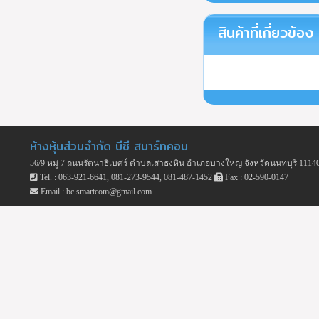
สินค้าที่เกี่ยวข้อง
ห้างหุ้นส่วนจำกัด บีซี สมาร์ทคอม
56/9 หมู่ 7 ถนนรัตนาธิเบศร์ ตำบลเสาธงหิน อำเภอบางใหญ่ จังหวัดนนทบุรี 1114
Tel. : 063-921-6641, 081-273-9544, 081-487-1452
Fax : 02-590-0147
Email : bc.smartcom@gmail.com