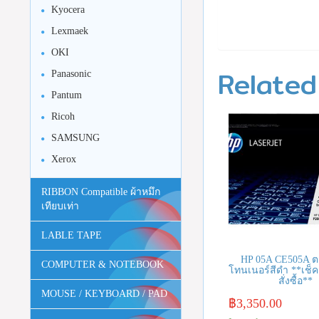
Kyocera
Lexmaek
OKI
Related
Panasonic
Pantum
Ricoh
SAMSUNG
Xerox
RIBBON Compatible ผ้าหมึก
เทียบเท่า
LABLE TAPE
HP 05A CE505A ต
COMPUTER & NOTEBOOK
โทนเนอร์สีดำ **เช็ค
สั่งซื้อ**
MOUSE / KEYBOARD / PAD
฿
3,350.00