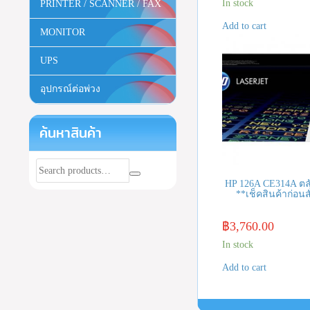
In stock
PRINTER / SCANNER / FAX
Add to cart
MONITOR
UPS
อุปกรณ์ต่อพ่วง
ค้นหาสินค้า
HP 126A CE314A ตล
**เช็คสินค้าก่อนสั
฿
3,760.00
In stock
Add to cart