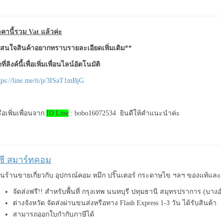
คานี้รวม Vat แล้วค่ะ
สนใจสินค้าอยากทราบรายละเอียดเพิ่มเติม**
ที่ลิงค์นี้เพื่อเพิ่มเพื่อนไลน์อัตโนมัติ
tps://line.me/ti/p/3ISaT1mBjG
ือเพิ่มเพื่อนจาก
ID Line
: bobo16072534 ยินดีให้คำแนะนำค่ะ
ีซี สมาร์ทคอม
็นร้านขายเกี่ยวกับ อุปกรณ์คอม หมึก ปริ๊นเตอร์ กระดาษไข ฯลฯ ของแท้แ
จัดส่งฟรี!! สำหรับพื้นที่ กรุงเทพ นนทบุรี ปทุมธานี สมุทรปราการ (บาง
ต่างจังหวัด จัดส่งผ่านขนส่งหรือทาง Flash Express 1-3 วัน ได้รับสินค้า
สามารถออกใบกำกับภาษีได้