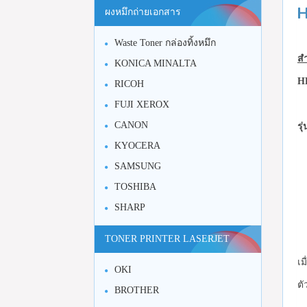
H
ผงหมึกถ่ายเอกสาร
Waste Toner กล่องทิ้งหมึก
สำ
KONICA MINALTA
H
RICOH
FUJI XEROX
CANON
รุ
KYOCERA
SAMSUNG
TOSHIBA
SHARP
TONER PRINTER LASERJET
เม
OKI
ตั
BROTHER