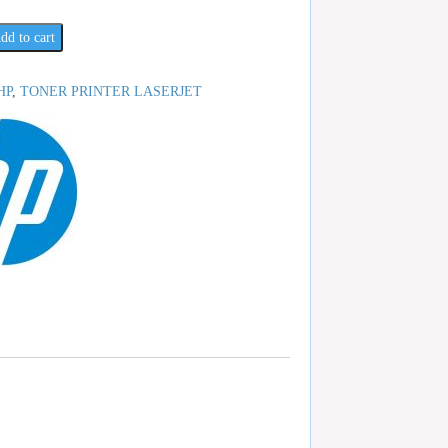
dd to cart
HP
,
TONER PRINTER LASERJET