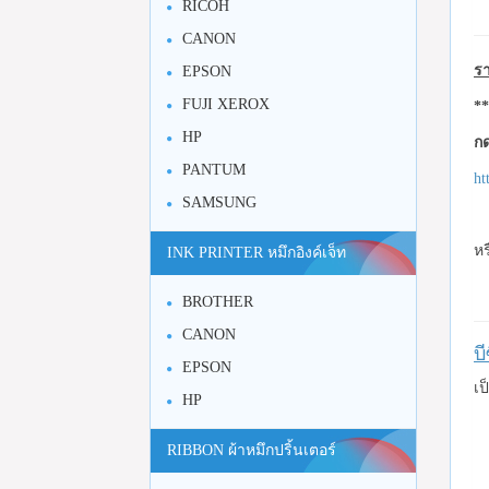
RICOH
CANON
รา
EPSON
FUJI XEROX
**
HP
กด
PANTUM
ht
SAMSUNG
หร
INK PRINTER หมึกอิงค์เจ็ท
BROTHER
CANON
บ
EPSON
เป
HP
RIBBON ผ้าหมึกปริ้นเตอร์