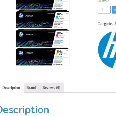
In stock
HP
A
206A
W2111A
Categories:
ตลับ
หมึก
โทนเนอร์
HP
สี
ฟ้า
รุ่น
นี้
มี
4
สี
Description
Brand
Reviews (0)
นะคะ
**เช็ค
Description
สินค้า
ก่อน
สั่ง