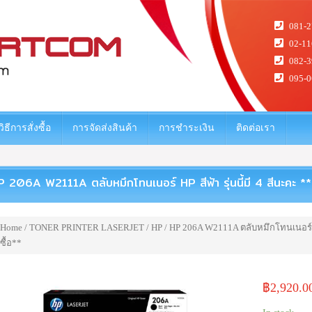
081-2
02-11
082-3
095-0
วิธีการสั่งซื้อ
การจัดส่งสินค้า
การชำระเงิน
ติดต่อเรา
 206A W2111A ตลับหมึกโทนเนอร์ HP สีฟ้า รุ่นนี้มี 4 สีนะคะ **เช็
Home
/
TONER PRINTER LASERJET
/
HP
/ HP 206A W2111A ตลับหมึกโทนเนอร์ HP ส
ซื้อ**
฿
2,920.0