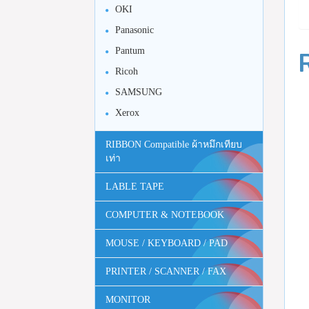
OKI
Panasonic
Pantum
Ricoh
SAMSUNG
Xerox
RIBBON Compatible ผ้าหมึกเทียบ
เท่า
LABLE TAPE
COMPUTER & NOTEBOOK
MOUSE / KEYBOARD / PAD
PRINTER / SCANNER / FAX
MONITOR