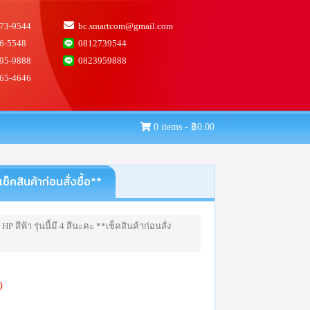
73-9544
bc.smartcom@gmail.com
6-5548
0812739544
95-9888
0823959888
65-4646
0 items -
฿
0.00
คสินค้าก่อนสั่งซื้อ**
ีฟ้า รุ่นนี้มี 4 สีนะคะ **เช็คสินค้าก่อนสั่ง
0