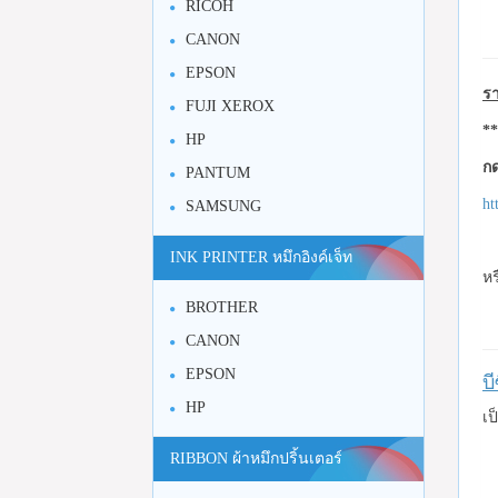
RICOH
CANON
EPSON
รา
FUJI XEROX
**
HP
กด
PANTUM
ht
SAMSUNG
INK PRINTER หมึกอิงค์เจ็ท
หร
BROTHER
CANON
EPSON
บ
HP
เป
RIBBON ผ้าหมึกปริ้นเตอร์