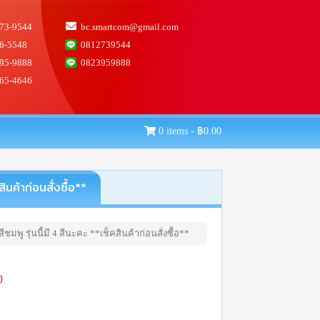
73-9544
bc.smartcom@gmail.com
6-5548
0812739544
95-9888
0823959888
65-4646
0 items -
฿
0.00
นค้าก่อนสั่งซื้อ**
ู รุ่นนี้มี 4 สีนะคะ **เช็คสินค้าก่อนสั่งซื้อ**
0