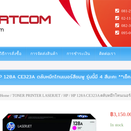
081-2
02-11
082-3
095-0
วิธีการสั่งซื้อ
การจัดส่งสินค้า
การชำระเงิน
ติดต่อเรา
 128A CE323A ตลับหมึกโทนเนอร์สีชมพู รุ่นนี้มี 4 สีนะคะ **เช็คสิ
Home
/
TONER PRINTER LASERJET
/
HP
/ HP 128A CE323A ตลับหมึกโทนเนอร์สีชมพ
฿
3,150.0
In stock