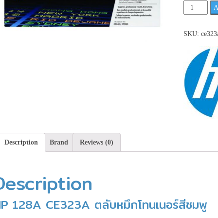
HP
A
128A
CE323A
SKU:
ce323
ตลับ
หมึก
โทนเนอร์
สีชมพู
รุ่น
นี้
มี
4
สี
นะคะ
Description
Brand
Reviews (0)
**เช็ค
สินค้า
Description
ก่อน
สั่ง
ซื้อ**
P 128A CE323A ตลับหมึกโทนเนอร์สีชมพู
quantity