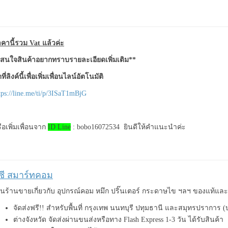
คานี้รวม Vat แล้วค่ะ
สนใจสินค้าอยากทราบรายละเอียดเพิ่มเติม**
ที่ลิงค์นี้เพื่อเพิ่มเพื่อนไลน์อัตโนมัติ
tps://line.me/ti/p/3ISaT1mBjG
ือเพิ่มเพื่อนจาก
ID Line
: bobo16072534 ยินดีให้คำแนะนำค่ะ
ีซี สมาร์ทคอม
็นร้านขายเกี่ยวกับ อุปกรณ์คอม หมึก ปริ๊นเตอร์ กระดาษไข ฯลฯ ของแท้แ
จัดส่งฟรี!! สำหรับพื้นที่ กรุงเทพ นนทบุรี ปทุมธานี และสมุทรปราการ 
ต่างจังหวัด จัดส่งผ่านขนส่งหรือทาง Flash Express 1-3 วัน ได้รับสินค้า