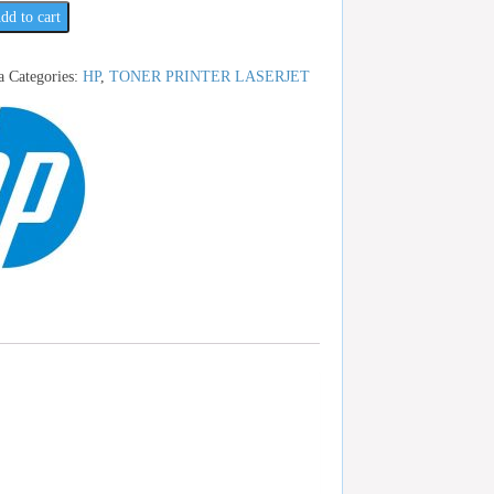
dd to cart
a
Categories:
HP
,
TONER PRINTER LASERJET