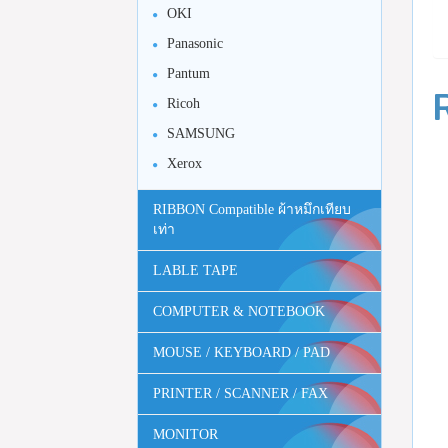
OKI
Panasonic
Pantum
Ricoh
SAMSUNG
Xerox
RIBBON Compatible ผ้าหมึกเทียบ
เท่า
LABLE TAPE
COMPUTER & NOTEBOOK
MOUSE / KEYBOARD / PAD
PRINTER / SCANNER / FAX
MONITOR