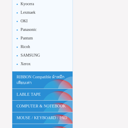
Kyocera
Lexmaek
OKI
Panasonic
Pantum
Ricoh
SAMSUNG
Xerox
RIBBON Compatible ผ้าหมึก
เทียบเท่า
LABLE TAPE
COMPUTER & NOTEBOOK
MOUSE / KEYBOARD / PAD