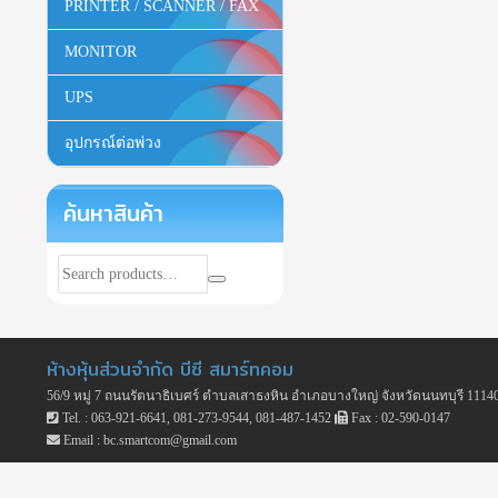
PRINTER / SCANNER / FAX
MONITOR
UPS
อุปกรณ์ต่อพ่วง
ค้นหาสินค้า
ห้างหุ้นส่วนจำกัด บีซี สมาร์ทคอม
56/9 หมู่ 7 ถนนรัตนาธิเบศร์ ตำบลเสาธงหิน อำเภอบางใหญ่ จังหวัดนนทบุรี 1114
Tel. : 063-921-6641, 081-273-9544, 081-487-1452
Fax : 02-590-0147
Email : bc.smartcom@gmail.com