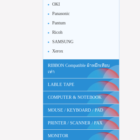
OKI
Panasonic
Pantum
Ricoh
SAMSUNG
Xerox
RIBBON Compatible ผ้าหมึกเทียบ
เท่า
LABLE TAPE
COMPUTER & NOTEBOOK
MOUSE / KEYBOARD / PAD
PRINTER / SCANNER / FAX
MONITOR