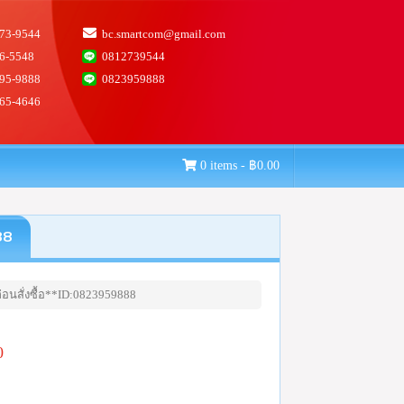
73-9544
bc.smartcom@gmail.com
6-5548
0812739544
95-9888
0823959888
65-4646
0 items -
฿
0.00
88
อนสั่งซื้อ**ID:0823959888
0