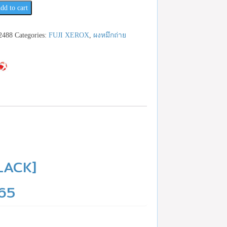
dd to cart
เช็ค
2488
Categories:
FUJI XEROX
,
ผงหมึกถ่าย
23959888
LACK]
265