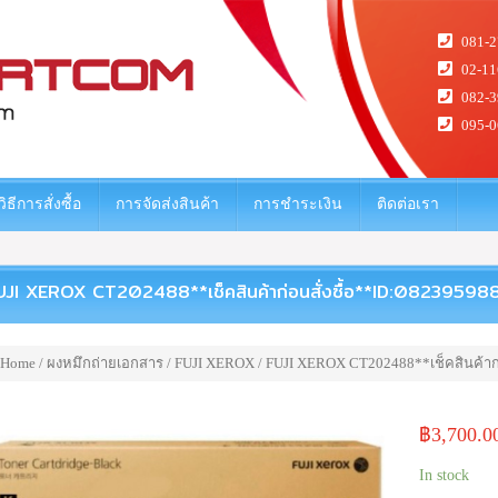
081-2
02-11
082-3
095-0
วิธีการสั่งซื้อ
การจัดส่งสินค้า
การชำระเงิน
ติดต่อเรา
UJI XEROX CT202488**เช็คสินค้าก่อนสั่งซื้อ**ID:08239598
Home
/
ผงหมึกถ่ายเอกสาร
/
FUJI XEROX
/ FUJI XEROX CT202488**เช็คสินค้าก่
฿
3,700.0
In stock