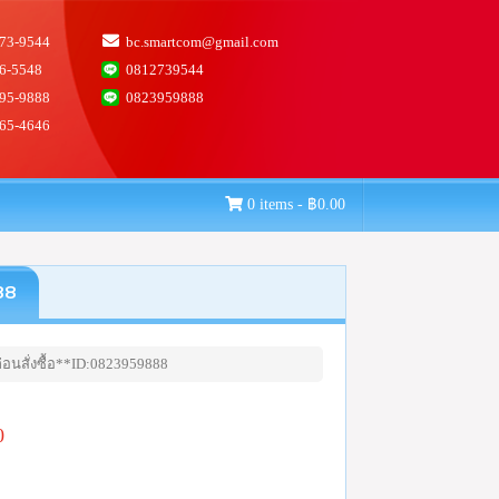
73-9544
bc.smartcom@gmail.com
6-5548
0812739544
95-9888
0823959888
65-4646
0 items -
฿
0.00
88
อนสั่งซื้อ**ID:0823959888
0