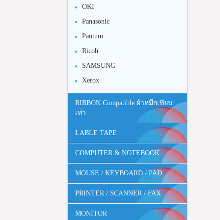
OKI
Panasonic
Pantum
Ricoh
SAMSUNG
Xerox
RIBBON Compatible ผ้าหมึกเทียบ
เท่า
LABLE TAPE
COMPUTER & NOTEBOOK
MOUSE / KEYBOARD / PAD
PRINTER / SCANNER / FAX
MONITOR