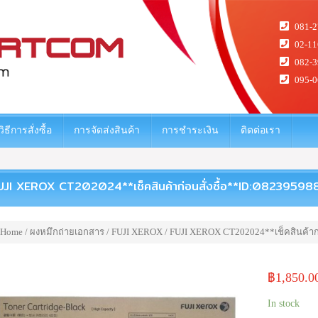
081-2
02-11
082-3
095-0
วิธีการสั่งซื้อ
การจัดส่งสินค้า
การชำระเงิน
ติดต่อเรา
UJI XEROX CT202024**เช็คสินค้าก่อนสั่งซื้อ**ID:08239598
Home
/
ผงหมึกถ่ายเอกสาร
/
FUJI XEROX
/ FUJI XEROX CT202024**เช็คสินค้าก่
฿
1,850.0
In stock