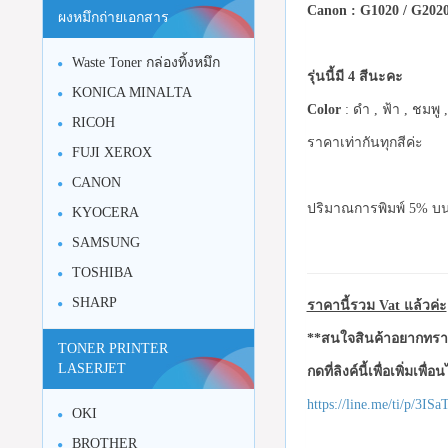
Canon : G1020 / G2020
ผงหมึกถ่ายเอกสาร
Waste Toner กล่องทิ้งหมึก
รุ่นนี้มี 4 สีนะคะ
KONICA MINALTA
Color
: ดำ , ฟ้า , ชมพู 
RICOH
ราคาเท่ากันทุกสีค่ะ
FUJI XEROX
CANON
ปริมาณการพิมพ์ 5% บน
KYOCERA
SAMSUNG
TOSHIBA
SHARP
ราคานี้รวม Vat แล้วค่ะ
**สนใจสินค้าอยากทราบ
TONER PRINTER
LASERJET
กดที่ลิงค์นี้เพื่อเพิ่มเพื่
https://line.me/ti/p/3I
OKI
BROTHER