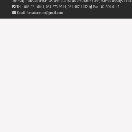
56/9 หมู่ 7 ถนนรัตนาธิเบศร์ ตำบลเสาธงหิน อำเภอบางใหญ่ จังหวัดนนทบุรี 1114
Tel. : 063-921-6641, 081-273-9544, 081-487-1452
Fax : 02-590-0147
Email : bc.smartcom@gmail.com