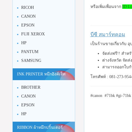
หรือเพิ่มเพื่อนจาก
ID Li
RICOH
CANON
EPSON
บีซี สมาร์ทคอม
FUJI XEROX
HP
เป็นร้านขายเกี่ยวกับ 
PANTUM
จัดส่งฟรี!! สำหร
ต่างจังหวัด จัดส
SAMSUNG
สามารถออกใบกำ
INK PRINTER หมึกอิงค์เจ็ท
โทรศัพท์ : 081-273-954
BROTHER
#canon #71bk #gi-71bk
CANON
EPSON
HP
RIBBON ผ้าหมึกปริ้นเตอร์