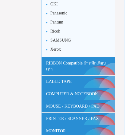
OKI
Panasonic
Pantum
Ricoh
SAMSUNG
Xerox
RIBBON Compatible ผ้าหมึกเทียบ
เท่า
LABLE TAPE
COMPUTER & NOTEBOOK
MOUSE / KEYBOARD / PAD
PRINTER / SCANNER / FAX
MONITOR