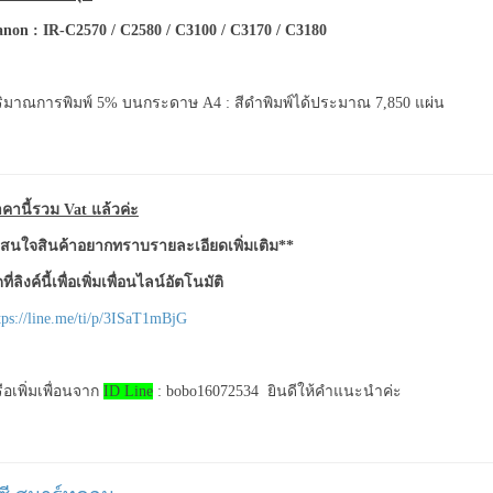
anon
: IR-C2570 / C2580 / C3100 / C3170 / C3180
ิมาณการพิมพ์ 5% บนกระดาษ A4 : สีดำพิมพ์ได้ประมาณ 7,850 แผ่น
คานี้รวม Vat แล้วค่ะ
สนใจสินค้าอยากทราบรายละเอียดเพิ่มเติม**
ที่ลิงค์นี้เพื่อเพิ่มเพื่อนไลน์อัตโนมัติ
tps://line.me/ti/p/3ISaT1mBjG
ือเพิ่มเพื่อนจาก
ID Line
: bobo16072534 ยินดีให้คำแนะนำค่ะ