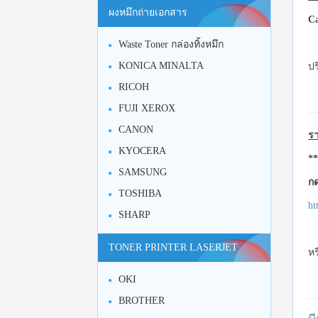
ผงหมึกถ่ายเอกสาร
C
Waste Toner กล่องทิ้งหมึก
KONICA MINALTA
ปร
RICOH
FUJI XEROX
CANON
รา
KYOCERA
**
SAMSUNG
กด
TOSHIBA
ht
SHARP
TONER PRINTER LASERJET
หร
OKI
BROTHER