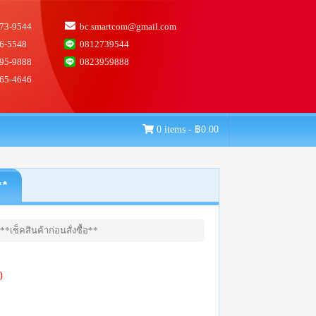
73-9544
bc.smartcom@gmail.com
6-5548
0812739544
95-9888
0823959888
65-4646
0 items -
฿
0.00
**
*เช็คสินค้าก่อนสั่งซื้อ**
0