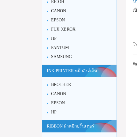
บ
RICOH
เป
CANON
EPSON
FUJI XEROX
HP
โท
PANTUM
SAMSUNG
#n
INK PRINTER หมึกอิงค์เจ็ท
BROTHER
CANON
EPSON
HP
RIBBON ผ้าหมึกปริ้นเตอร์