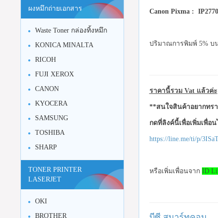
ผงหมึกถ่ายเอกสาร
Canon Pixma : IP277
Waste Toner กล่องทิ้งหมึก
ปริมาณการพิมพ์ 5% บน
KONICA MINALTA
RICOH
FUJI XEROX
CANON
ราคานี้รวม Vat แล้วค่ะ
KYOCERA
**สนใจสินค้าอยากทราบ
SAMSUNG
กดที่ลิงค์นี้เพื่อเพิ่มเพื่
TOSHIBA
https://line.me/ti/p/3I
SHARP
TONER PRINTER
หรือเพิ่มเพื่อนจาก
ID Li
LASERJET
OKI
บีซี สมาร์ทคอม
BROTHER