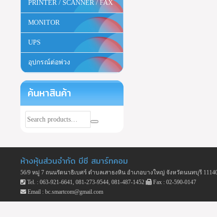
PRINTER / SCANNER / FAX
MONITOR
UPS
อุปกรณ์ต่อพ่วง
ค้นหาสินค้า
ห้างหุ้นส่วนจำกัด บีซี สมาร์ทคอม
56/9 หมู่ 7 ถนนรัตนาธิเบศร์ ตำบลเสาธงหิน อำเภอบางใหญ่ จังหวัดนนทบุรี 1114
Tel. : 063-921-6641, 081-273-9544, 081-487-1452
Fax : 02-590-0147
Email : bc.smartcom@gmail.com