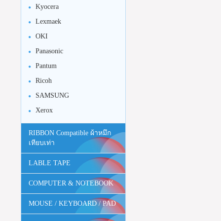
Kyocera
Lexmaek
OKI
Panasonic
Pantum
Ricoh
SAMSUNG
Xerox
RIBBON Compatible ผ้าหมึก
เทียบเท่า
LABLE TAPE
COMPUTER & NOTEBOOK
MOUSE / KEYBOARD / PAD