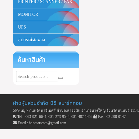
PRINTER / SCANNER / FAX
MONITOR
UPS
อุปกรณ์ต่อพ่วง
ค้นหาสินค้า
ห้างหุ้นส่วนจำกัด บีซี สมาร์ทคอม
56/9 หมู่ 7 ถนนรัตนาธิเบศร์ ตำบลเสาธงหิน อำเภอบางใหญ่ จังหวัดนนทบุรี 1114
Tel. : 063-921-6641, 081-273-9544, 081-487-1452
Fax : 02-590-0147
Email : bc.smartcom@gmail.com