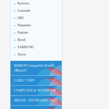
Kyocera
Lexmaek
OKI
Panasonic
Pantum
Ricoh
SAMSUNG
Xerox
RIBBON Compatible ผ้าหมึก
เทียบเท่า
LABLE TAPE
COMPUTER & NOTEBOOK
MOUSE / KEYBOARD / PAD