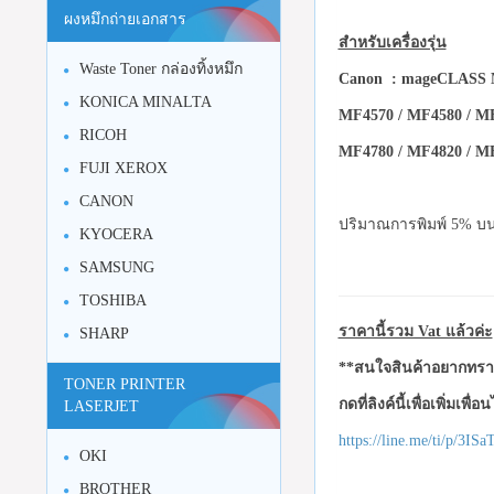
ผงหมึกถ่ายเอกสาร
สำหรับเครื่องรุ่น
Waste Toner กล่องทิ้งหมึก
Canon :
mageCLASS M
KONICA MINALTA
MF4570 / MF4580 / MF
RICOH
MF4780 / MF4820 / MF4
FUJI XEROX
CANON
ปริมาณการพิมพ์ 5% บนก
KYOCERA
SAMSUNG
TOSHIBA
ราคานี้รวม Vat แล้วค่ะ
SHARP
**สนใจสินค้าอยากทราบ
TONER PRINTER
กดที่ลิงค์นี้เพื่อเพิ่มเพื่
LASERJET
https://line.me/ti/p/3I
OKI
BROTHER