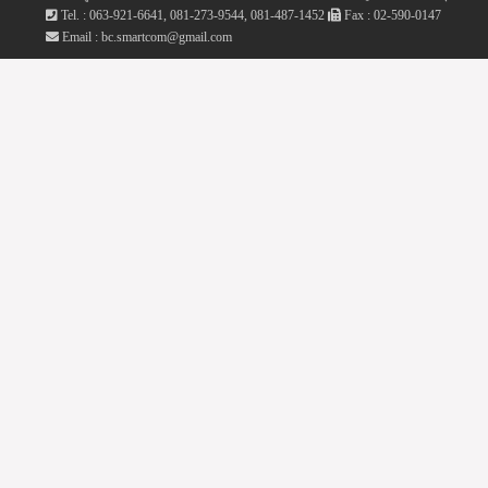
Tel. : 063-921-6641, 081-273-9544, 081-487-1452
Fax : 02-590-0147
Email : bc.smartcom@gmail.com