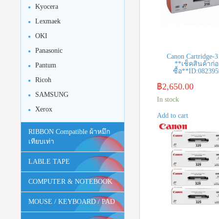
Kyocera
Lexmaek
OKI
Panasonic
Canon Cartridge-
**เช็คสินค้าก่อ
Pantum
ซื้อ**ID:08239
Ricoh
฿
2,650.00
SAMSUNG
In stock
Xerox
Add to cart
RIBBON Compatible ผ้าหมึก
เทียบเท่า
LABLE TAPE
COMPUTER & NOTEBOOK
MOUSE / KEYBOARD / PAD