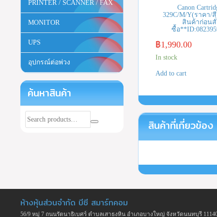
PRINTER / SCANNER / FAX
Canon Cartrid
329C/M/Y(ราคา/สี)
สินค้าก่อนสั
MONITOR
ซื้อ**ID:08239
UPS
฿
1,990.00
In stock
อุปกรณ์ต่อพ่วง
Add to cart
ค้นหาสินค้า
สินค้าที่เกี่ยวข้อง
ห้างหุ้นส่วนจำกัด บีซี สมาร์ทคอม
56/9 หมู่ 7 ถนนรัตนาธิเบศร์ ตำบลเสาธงหิน อำเภอบางใหญ่ จังหวัดนนทบุรี 1114